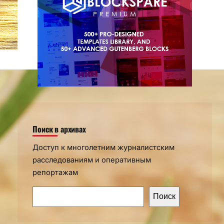
Поиск в архивах
Доступ к многолетним журналистским
расследованиям и оперативным
репортажам
П
Поиск
о
и