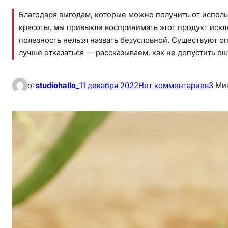
Благодаря выгодам, которые можно получить от исполь
красоты, мы привыкли воспринимать этот продукт исклю
полезность нельзя назвать безусловной. Существуют о
лучше отказаться — рассказываем, как не допустить 
к
от
studiohallo_
11 декабря 2022
Нет комментариев
3 Ми
5
п
р
и
ч
и
н
о
т
к
а