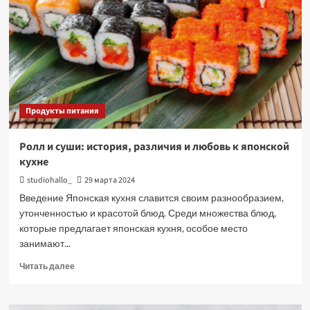
Продукты питания
Ролл и суши: история, различия и любовь к японской
кухне
studiohallo_
29 марта 2024
Введение Японская кухня славится своим разнообразием,
утонченностью и красотой блюд. Среди множества блюд,
которые предлагает японская кухня, особое место
занимают...
Прочитать
Читать далее
больше
о
Ролл