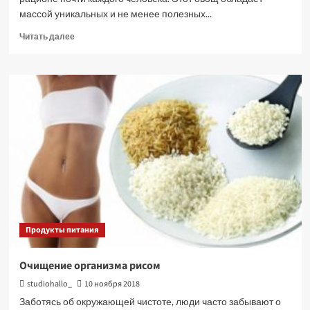
массой уникальных и не менее полезных...
Прочитать
Читать далее
больше
о
Полезные
свойства
и
противопоказания
моркови
Продукты питания
Очищение организма рисом
studiohallo_
10 ноября 2018
Заботясь об окружающей чистоте, люди часто забывают о