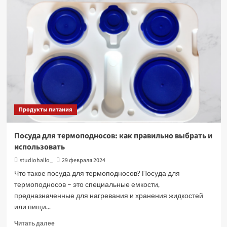
и
суши:
история,
различия
и
любовь
к
японской
кухне
Продукты питания
Посуда для термоподносов: как правильно выбрать и
использовать
studiohallo_
29 февраля 2024
Что такое посуда для термоподносов? Посуда для
термоподносов – это специальные емкости,
предназначенные для нагревания и хранения жидкостей
или пищи...
Прочитать
Читать далее