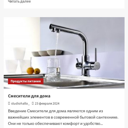
Прочитать
Читать далее
больше
о
Септик
для
частного
дома:
все,
что
необходимо
знать
Продукты питания
Смесители для дома
studiohallo_
23 февраля 2024
Введение Смесители для дома являются одним из
важнейших элементов в современной бытовой сантехнике.
Они не только обеспечивают комфорт и удобство...