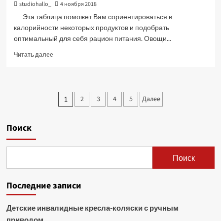
studiohallo_
4 ноября 2018
Эта таблица поможет Вам сориентироваться в
калорийности некоторых продуктов и подобрать
оптимальный для себя рацион питания. Овощи...
Прочитать
Читать далее
больше
о
Таблица
калорий
Пагинация
2
3
4
5
Далее
1
продуктов
записей
питания
Поиск
Поиск
Последние записи
Детские инвалидные кресла-коляски с ручным
приводом