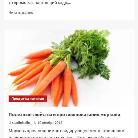
то время как настоящий кедр,...
Прочитать
Читать далее
больше
о
Кедровые
орехи
польза
и
вред
Продукты питания
Полезные свойства и противопоказания моркови
studiohallo_
10 ноября 2018
Морковь прочно занимает лидирующее место в пищевом
рационе почти каждого человека. Этот овощ обладает