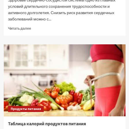
условий длительного сохранения трудоспособности и
активного долголетия. Снизить риск развития сердечных
заболеваний можно с...
Прочитать
Читать далее
больше
о
Питание
для
сердца
и
сосудов
Продукты питания
Таблица калорий продуктов питания