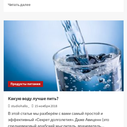
Прочитать
Читать далее
больше
о
Смесители
для
дома
Продукты питания
Какую воду лучше пить?
studiohallo_
15 ноября 2018
В этой статье мы разберём с вами самый простой и
эффективный «Секрет долголетия». Даже Авиценн (это
средневековый арабский мыслитель, врачеватель,...