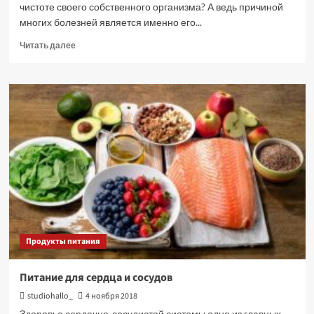
чистоте своего собственного организма? А ведь причиной
многих болезней является именно его...
Прочитать
Читать далее
больше
о
Очищение
организма
рисом
Продукты питания
Питание для сердца и сосудов
studiohallo_
4 ноября 2018
Здоровье сердечно-сосудистой системы одно из главных