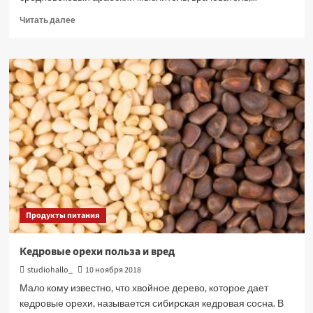
Прочитать
Читать далее
больше
о
Какую
воду
лучше
пить?
Продукты питания
Кедровые орехи польза и вред
studiohallo_
10 ноября 2018
Мало кому известно, что хвойное дерево, которое дает
кедровые орехи, называется сибирская кедровая сосна. В