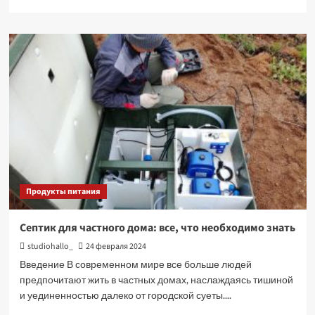
больше
о
Посуда
для
термоподносов:
как
правильно
выбрать
и
использовать
Продукты питания
Септик для частного дома: все, что необходимо знать
studiohallo_
24 февраля 2024
Введение В современном мире все больше людей
предпочитают жить в частных домах, наслаждаясь тишиной
и уединенностью далеко от городской суеты....