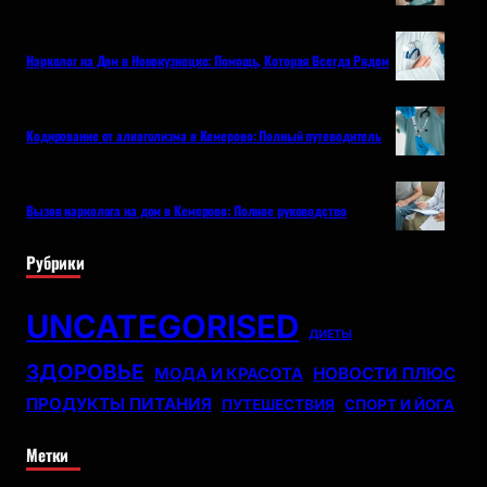
Нарколог на Дом в Новокузнецке: Помощь, Которая Всегда Рядом
Кодирование от алкоголизма в Кемерово: Полный путеводитель
Вызов нарколога на дом в Кемерово: Полное руководство
Рубрики
UNCATEGORISED
ДИЕТЫ
ЗДОРОВЬЕ
НОВОСТИ ПЛЮС
МОДА И КРАСОТА
ПРОДУКТЫ ПИТАНИЯ
ПУТЕШЕСТВИЯ
СПОРТ И ЙОГА
Метки