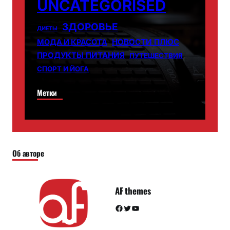
UNCATEGORISED
ЗДОРОВЬЕ
ДИЕТЫ
НОВОСТИ ПЛЮС
МОДА И КРАСОТА
ПРОДУКТЫ ПИТАНИЯ
ПУТЕШЕСТВИЯ
СПОРТ И ЙОГА
Метки
Об авторе
AF themes
Facebook
Twitter
YouTube