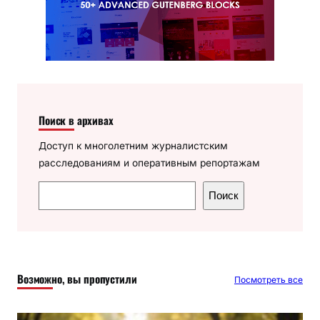
Поиск в архивах
Доступ к многолетним журналистским
расследованиям и оперативным репортажам
П
Поиск
о
и
с
к
Возможно, вы пропустили
Посмотреть все