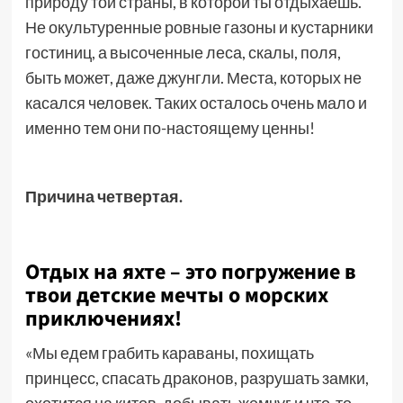
природу той страны, в которой ты отдыхаешь.
Не окультуренные ровные газоны и кустарники
гостиниц, а высоченные леса, скалы, поля,
быть может, даже джунгли. Места, которых не
касался человек. Таких осталось очень мало и
именно тем они по-настоящему ценны!
Причина четвертая.
Отдых на яхте – это погружение в
твои детские мечты о морских
приключениях!
«Мы едем грабить караваны, похищать
принцесс, спасать драконов, разрушать замки,
охотится на китов, добывать жемчуг и что-то