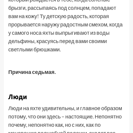
брызги, рассыпаясь под солнцем, попадают
вам на кожу! Ту детскую радость, которая
прорывается наружу радостным смехом, когда
у самого носа яхты выпрыгивают из воды
дельфины, красуясь перед вами своими
светлыми брюшками.
Причина седьмая.
Люди
Люди на яхте удивительны, и главное образом
потому, что они здесь – настоящие. Непонятно
почему, непонятно как, но с них, как по
мановению волшебной палочки, сходят все