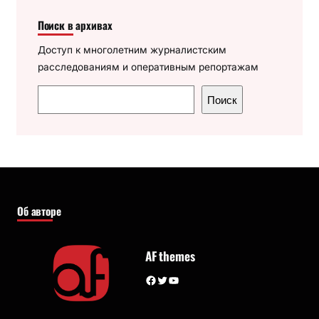
Поиск в архивах
Доступ к многолетним журналистским
расследованиям и оперативным репортажам
П
Поиск
о
и
с
к
Об авторе
AF themes
Facebook
Twitter
YouTube