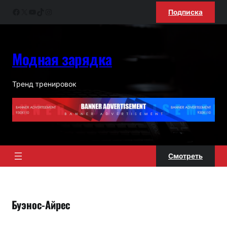
Перейти
Facebook
X
YouTube
TikTok
Instagram
Подписка
к
содержимому
Модная зарядка
Тренд тренировок
Смотреть
Буэнос-Айрес