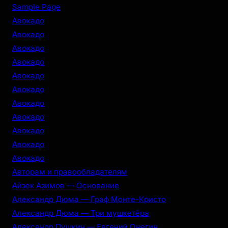
r
Sample Page
c
Авокадо
h
Авокадо
Авокадо
Авокадо
Авокадо
Авокадо
Авокадо
Авокадо
Авокадо
Авокадо
Авокадо
Авторам и правообладателям
Айзек Азимов — Основание
Александр Дюма — Граф Монте-Кристо
Александр Дюма — Три мушкетёра
Александр Пушкин — Евгений Онегин