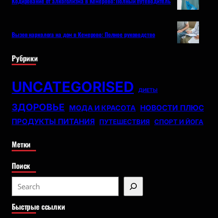
Кодирование от алкоголизма в Кемерово: Полный путеводитель
Вызов нарколога на дом в Кемерово: Полное руководство
Рубрики
UNCATEGORISED
ДИЕТЫ
ЗДОРОВЬЕ
НОВОСТИ ПЛЮС
МОДА И КРАСОТА
ПРОДУКТЫ ПИТАНИЯ
ПУТЕШЕСТВИЯ
СПОРТ И ЙОГА
Метки
Поиск
S
e
Быстрые ссылки
a