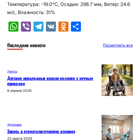
Температура: -19.0°C, Осадки: 298.7 мм, Ветер: 24.6
м/с, Влажность: 31%
W
Vi
T
V
O
О
h
b
el
K
d
т
at
er
e
n
п
Последние новости
Посмотреть все
s
gr
o
р
A
a
kl
а
Диеты
p
m
a
в
Детские инвалидные кресла-коляски с ручным
приводом
p
s
и
6 апреля 2026
s
т
ni
ь
ki
Здоровье
Запись в стоматологическую клинику
25 марта 2026