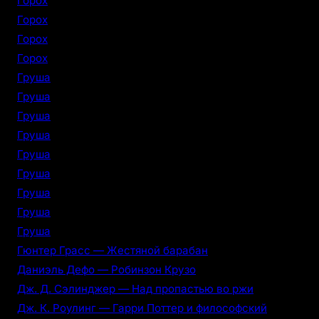
Горох
Горох
Горох
Горох
Груша
Груша
Груша
Груша
Груша
Груша
Груша
Груша
Груша
Гюнтер Грасс — Жестяной барабан
Даниэль Дефо — Робинзон Крузо
Дж. Д. Сэлинджер — Над пропастью во ржи
Дж. К. Роулинг — Гарри Поттер и философский