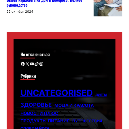
Вызов нарколога на дом в Кемерово: Полное
руководство
22 октября 2024
Не отключаться
Facebook
X
YouTube
TikTok
Instagram
Рубрики
UNCATEGORISED
ДИЕТЫ
ЗДОРОВЬЕ
МОДА И КРАСОТА
НОВОСТИ ПЛЮС
ПРОДУКТЫ ПИТАНИЯ
ПУТЕШЕСТВИЯ
СПОРТ И ЙОГА