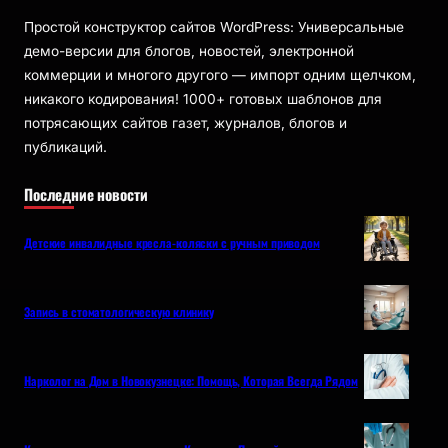
Простой конструктор сайтов WordPress: Универсальные
демо-версии для блогов, новостей, электронной
коммерции и многого другого — импорт одним щелчком,
никакого кодирования! 1000+ готовых шаблонов для
потрясающих сайтов газет, журналов, блогов и
публикаций.
Последние новости
Детские инвалидные кресла-коляски с ручным приводом
Запись в стоматологическую клинику
Нарколог на Дом в Новокузнецке: Помощь, Которая Всегда Рядом