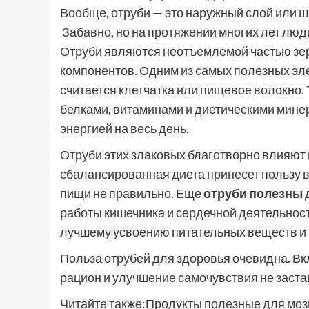
Вообще, отруби — это наружный слой или ше
Забавно, но на протяжении многих лет люд
Отруби являются неотъемлемой частью зер
компонентов. Одним из самых полезных эл
считается клетчатка или пищевое волокно.
белками, витаминами и диетическими мине
энергией на весь день.
Отруби этих злаковых благотворно влияют 
сбалансированная диета принесет пользу 
пищи не правильно. Еще
отруби полезны
работы кишечника и сердечной деятельност
лучшему усвоению питательных веществ и 
Польза отрубей для здоровья очевидна. Вк
рацион и улучшение самочувствия не застав
Читайте также:Продукты полезные для моз