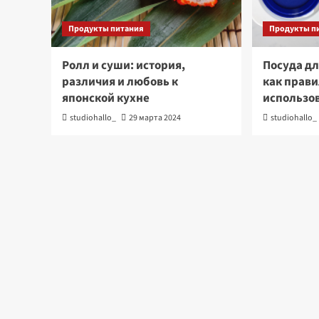
Продукты питания
Продукты п
Ролл и суши: история,
Посуда дл
различия и любовь к
как прави
японской кухне
использо
studiohallo_
29 марта 2024
studiohallo_