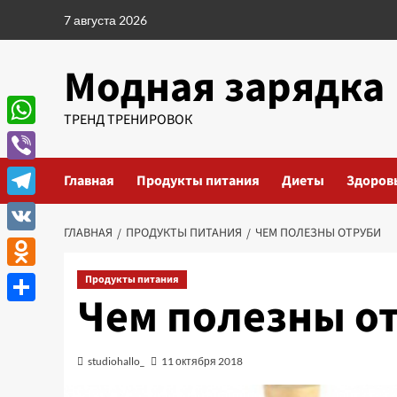
Перейти
7 августа 2026
к
содержимому
Модная зарядка
ТРЕНД ТРЕНИРОВОК
WhatsApp
Viber
Главная
Продукты питания
Диеты
Здоров
Telegram
ГЛАВНАЯ
ПРОДУКТЫ ПИТАНИЯ
ЧЕМ ПОЛЕЗНЫ ОТРУБИ
VK
Odnoklassniki
Продукты питания
Чем полезны о
Отправить
studiohallo_
11 октября 2018