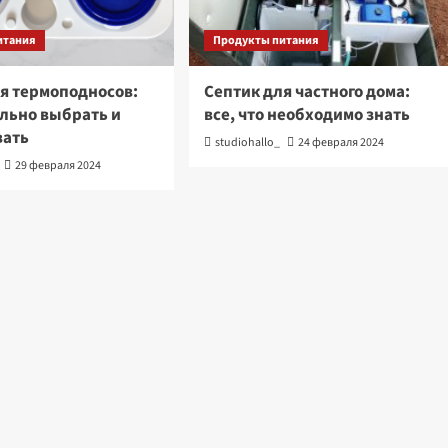
итания
Продукты питания
я термоподносов:
Септик для частного дома:
льно выбрать и
все, что необходимо знать
вать
studiohallo_
24 февраля 2024
29 февраля 2024