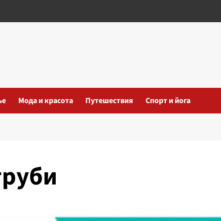
ье
Мода и красота
Путешествия
Спорт и йога
труби