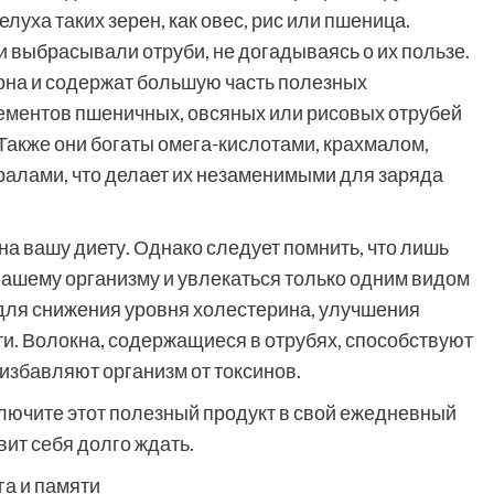
луха таких зерен, как овес, рис или пшеница.
и выбрасывали отруби, не догадываясь о их пользе.
на и содержат большую часть полезных
ементов пшеничных, овсяных или рисовых отрубей
 Также они богаты омега-кислотами, крахмалом,
ралами, что делает их незаменимыми для заряда
на вашу диету. Однако следует помнить, что лишь
вашему организму и увлекаться только одним видом
для снижения уровня холестерина, улучшения
и. Волокна, содержащиеся в отрубях, способствуют
избавляют организм от токсинов.
лючите этот полезный продукт в свой ежедневный
ит себя долго ждать.
га и памяти