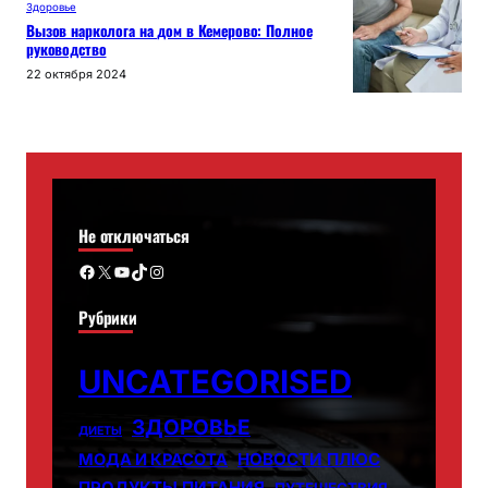
Здоровье
Вызов нарколога на дом в Кемерово: Полное
руководство
22 октября 2024
Не отключаться
Facebook
X
YouTube
TikTok
Instagram
Рубрики
UNCATEGORISED
ЗДОРОВЬЕ
ДИЕТЫ
НОВОСТИ ПЛЮС
МОДА И КРАСОТА
ПРОДУКТЫ ПИТАНИЯ
ПУТЕШЕСТВИЯ