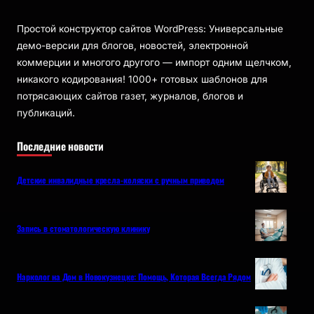
Простой конструктор сайтов WordPress: Универсальные
демо-версии для блогов, новостей, электронной
коммерции и многого другого — импорт одним щелчком,
никакого кодирования! 1000+ готовых шаблонов для
потрясающих сайтов газет, журналов, блогов и
публикаций.
Последние новости
Детские инвалидные кресла-коляски с ручным приводом
Запись в стоматологическую клинику
Нарколог на Дом в Новокузнецке: Помощь, Которая Всегда Рядом