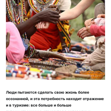
ы
е
к
р
а
с
и
в
ы
е
и
н
е
з
а
Люди пытаются сделать свою жизнь более
б
ы
осознанной, и эта потребность находит отражение
в
и в туризме: все больше и больше
а