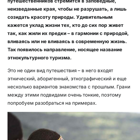
путешественников стремится в заповедные,
е
неизведанные края, чтобы не разрушать, а лишь
м
созидать красоту природы. Удивительным
ы
кажется уклад жизни тех, кто до сих пор живет
е
так, как жили их предки – в гармонии с природой,
м
вливаясь или не вливаясь в современную жизнь.
е
Так появилось направление, носящее название
с
этнокультурного туризма.
т
а
Это не один вид путешествия – в него входят
д
этнический, аборигенный, этнографический и еще
л
несколько вариантов знакомства с прошлым. Грани
я
между этими подвидами очень тонкие, поэтому
п
попробуем разобраться на примерах.
о
с
е
щ
е