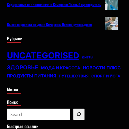
Кодирование от алкоголизма в Кемерово: Полный путеводитель
Вызов нарколога на дом в Кемерово: Полное руководство
Рубрики
UNCATEGORISED
ДИЕТЫ
ЗДОРОВЬЕ
НОВОСТИ ПЛЮС
МОДА И КРАСОТА
ПРОДУКТЫ ПИТАНИЯ
ПУТЕШЕСТВИЯ
СПОРТ И ЙОГА
Метки
Поиск
S
e
Быстрые ссылки
a