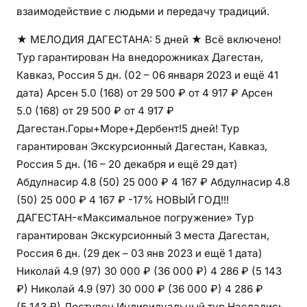
взаимодействие с людьми и передачу традиций.
т
н
★ МЕЛОДИЯ ДАГЕСТАНА: 5 дней ★ Всё включено!
о
Тур гарантирован На внедорожниках Дагестан,
т
Кавказ, Россия
5 дн.
(02 – 06 января 2023 и ещё 41
у
дата)
Арсен 5.0
(168)
от 29 500 ₽
от 4 917 ₽
Арсен
р
5.0
(168)
от 29 500 ₽
от 4 917 ₽
е
Дагестан.Горы+Море+Дербент!5 дней! Тур
гарантирован Экскурсионный Дагестан, Кавказ,
Россия
5 дн.
(16 – 20 декабря и ещё 29 дат)
Абдулнасир 4.8
(50)
25 000 ₽
4 167 ₽
Абдулнасир 4.8
(50)
25 000 ₽
4 167 ₽
-17%
НОВЫЙ ГОД!!!
ДАГЕСТАН-«Максимальное погружение» Тур
гарантирован Экскурсионный 3 места Дагестан,
Россия
6 дн.
(29 дек – 03 янв 2023 и ещё 1 дата)
Николай 4.9
(97)
30 000 ₽
(36 000 ₽)
4 286 ₽
(5 143
₽)
Николай 4.9
(97)
30 000 ₽
(36 000 ₽)
4 286 ₽
(5 143 ₽)
Доступен Индивидуальный тур
Насладись