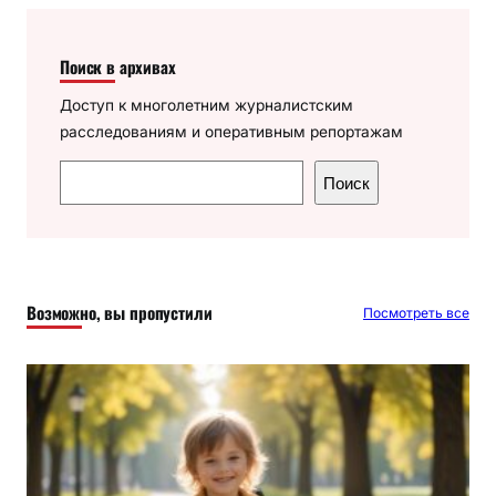
Поиск в архивах
Доступ к многолетним журналистским
расследованиям и оперативным репортажам
П
Поиск
о
и
с
к
Возможно, вы пропустили
Посмотреть все