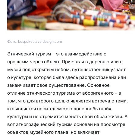
о
ч
е
м
у
и
Фото: bespoketraveldesign.com
к
Этнический туризм – это взаимодействие с
у
прошлым через объект. Приезжая в деревню или в
д
музей под открытым небом, путешественник узнает
а
п
о культуре, которая была здесь распространена или
о
заканчивает свое существование. Основное
е
отличие этнического туризма от аборигенного – в
х
том, что для второго целью является встреча с теми,
а
кто является носителем «околопервобытной»
т
культуры и не стремится менять свой образ жизни. А
ь
вот этнографический туризм основан на просмотре
в
объектов музейного плана, но включает
э