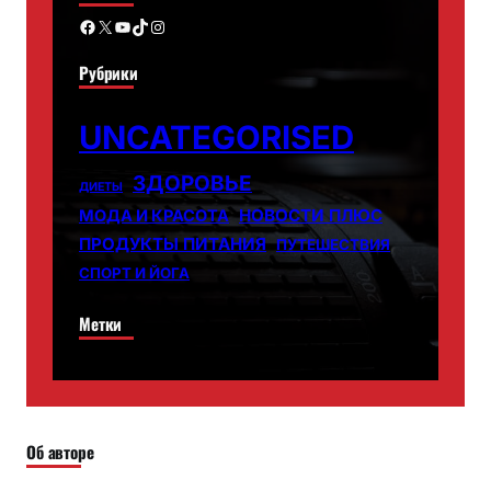
Facebook
X
YouTube
TikTok
Instagram
Рубрики
UNCATEGORISED
ЗДОРОВЬЕ
ДИЕТЫ
НОВОСТИ ПЛЮС
МОДА И КРАСОТА
ПРОДУКТЫ ПИТАНИЯ
ПУТЕШЕСТВИЯ
СПОРТ И ЙОГА
Метки
Об авторе