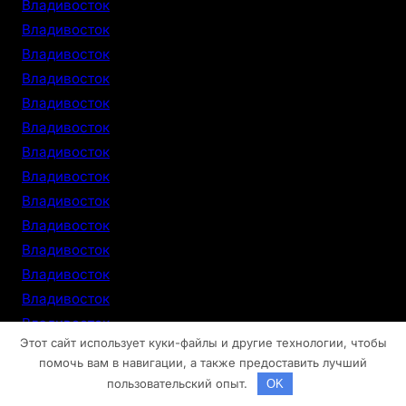
Владивосток
Владивосток
Владивосток
Владивосток
Владивосток
Владивосток
Владивосток
Владивосток
Владивосток
Владивосток
Владивосток
Владивосток
Владивосток
Владивосток
Этот сайт использует куки-файлы и другие технологии, чтобы
Владивосток
помочь вам в навигации, а также предоставить лучший
Владивосток
пользовательский опыт.
OK
Владивосток