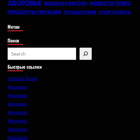
ЗДОРОВЬЕ
НОВОСТИ ПЛЮС
МОДА И КРАСОТА
ПРОДУКТЫ ПИТАНИЯ
ПУТЕШЕСТВИЯ
СПОРТ И ЙОГА
Метки
Поиск
S
e
Быстрые ссылки
a
r
Sample Page
c
Авокадо
h
Авокадо
Авокадо
Авокадо
Авокадо
Авокадо
Авокадо