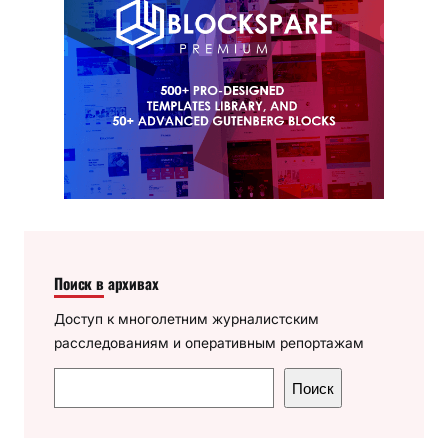
Поиск в архивах
Доступ к многолетним журналистским
расследованиям и оперативным репортажам
П
Поиск
о
и