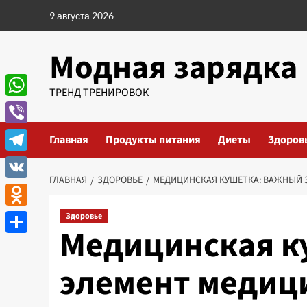
Перейти
9 августа 2026
к
содержимому
Модная зарядка
ТРЕНД ТРЕНИРОВОК
WhatsApp
Viber
Главная
Продукты питания
Диеты
Здоров
Telegram
ГЛАВНАЯ
ЗДОРОВЬЕ
МЕДИЦИНСКАЯ КУШЕТКА: ВАЖНЫЙ 
VK
Odnoklassniki
Здоровье
Медицинская к
Отправить
элемент медиц