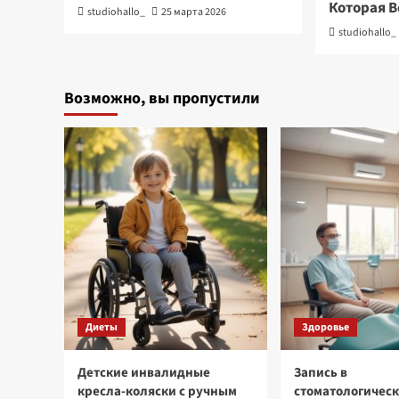
Которая В
studiohallo_
25 марта 2026
studiohallo_
Возможно, вы пропустили
Диеты
Здоровье
Детские инвалидные
Запись в
кресла-коляски с ручным
стоматологичес