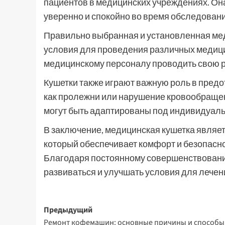
пациентов в медицинских учреждениях. Он
уверенно и спокойно во время обследовани
Правильно выбранная и установленная ме
условия для проведения различных медици
медицинскому персоналу проводить свою р
Кушетки также играют важную роль в предо
как пролежни или нарушение кровообращен
могут быть адаптированы под индивидуаль
В заключение, медицинская кушетка явля
который обеспечивает комфорт и безопасн
Благодаря постоянному совершенствовани
развиваться и улучшать условия для лечен
Навигация
Предыдущий
Ремонт кофемашин: основные причины и способы