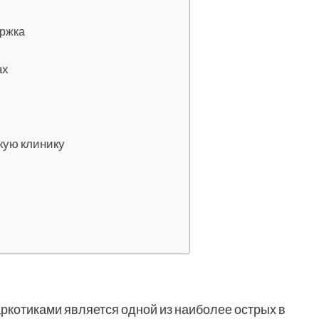
ержка
ах
кую клинику
ркотиками является одной из наиболее острых в