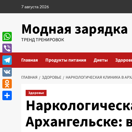
Перейти
7 августа 2026
к
содержимому
Модная зарядка
ТРЕНД ТРЕНИРОВОК
WhatsApp
Viber
Главная
Продукты питания
Диеты
Здоров
Telegram
ГЛАВНАЯ
ЗДОРОВЬЕ
НАРКОЛОГИЧЕСКАЯ КЛИНИКА В АРХ
VK
Odnoklassniki
Здоровье
Наркологическ
Отправить
Архангельске: 