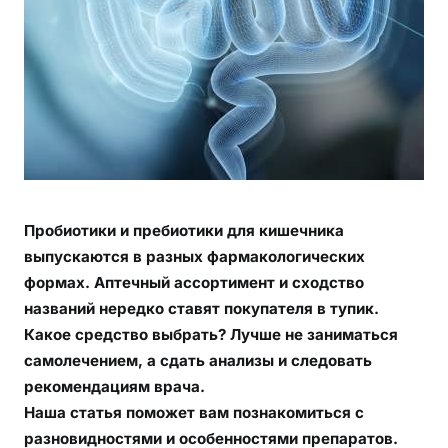
к
и
ш
е
ч
н
и
к
а
:
Пробиотики и пребиотики для кишечника
к
выпускаются в разных фармакологических
а
формах. Аптечный ассортимент и сходство
к
названий нередко ставят покупателя в тупик.
и
Какое средство выбрать?
Лучше не заниматься
е
самолечением, а сдать анализы и следовать
п
р
рекомендациям врача.
о
Наша статья поможет вам п
ознакомиться с
б
разновидностями и особенностями препаратов.