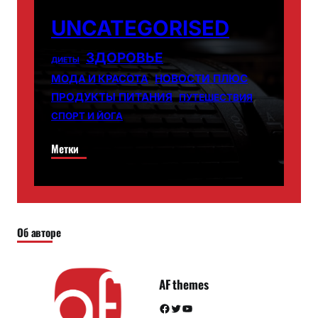
UNCATEGORISED
ЗДОРОВЬЕ
ДИЕТЫ
НОВОСТИ ПЛЮС
МОДА И КРАСОТА
ПРОДУКТЫ ПИТАНИЯ
ПУТЕШЕСТВИЯ
СПОРТ И ЙОГА
Метки
Об авторе
AF themes
Facebook
Twitter
YouTube