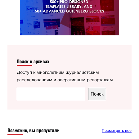
Поиск в архивах
Доступ к многолетним журналистским
расследованиям и оперативным репортажам
П
Поиск
о
и
с
к
Возможно, вы пропустили
Посмотреть все