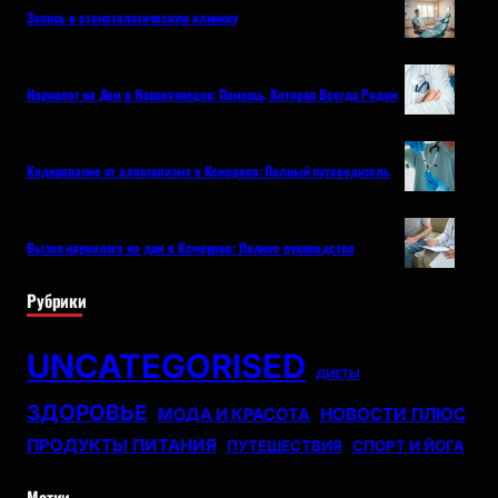
Запись в стоматологическую клинику
Нарколог на Дом в Новокузнецке: Помощь, Которая Всегда Рядом
Кодирование от алкоголизма в Кемерово: Полный путеводитель
Вызов нарколога на дом в Кемерово: Полное руководство
Рубрики
UNCATEGORISED
ДИЕТЫ
ЗДОРОВЬЕ
НОВОСТИ ПЛЮС
МОДА И КРАСОТА
ПРОДУКТЫ ПИТАНИЯ
ПУТЕШЕСТВИЯ
СПОРТ И ЙОГА
Метки