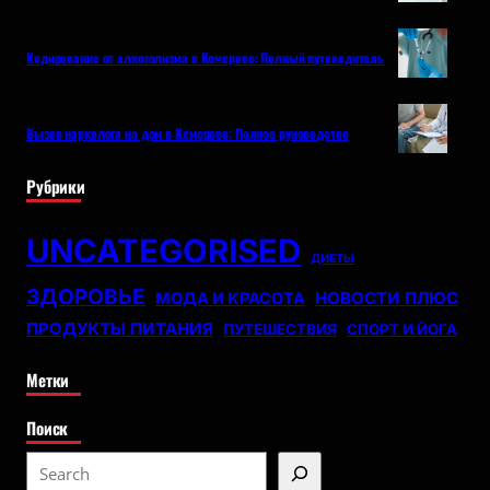
Кодирование от алкоголизма в Кемерово: Полный путеводитель
Вызов нарколога на дом в Кемерово: Полное руководство
Рубрики
UNCATEGORISED
ДИЕТЫ
ЗДОРОВЬЕ
НОВОСТИ ПЛЮС
МОДА И КРАСОТА
ПРОДУКТЫ ПИТАНИЯ
ПУТЕШЕСТВИЯ
СПОРТ И ЙОГА
Метки
Поиск
S