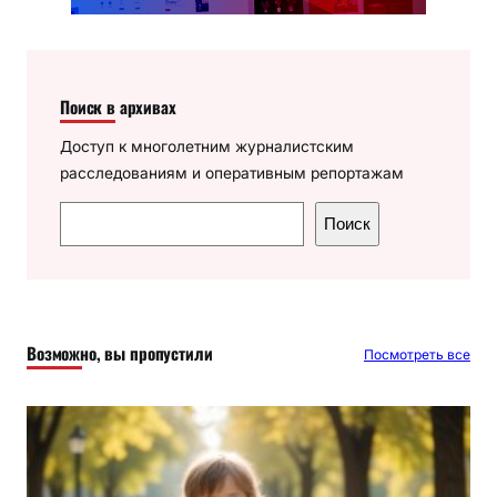
Поиск в архивах
Доступ к многолетним журналистским
расследованиям и оперативным репортажам
П
Поиск
о
и
с
к
Возможно, вы пропустили
Посмотреть все