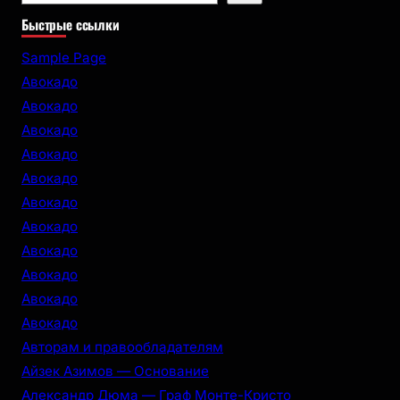
e
Быстрые ссылки
a
r
Sample Page
c
Авокадо
h
Авокадо
Авокадо
Авокадо
Авокадо
Авокадо
Авокадо
Авокадо
Авокадо
Авокадо
Авокадо
Авторам и правообладателям
Айзек Азимов — Основание
Александр Дюма — Граф Монте-Кристо