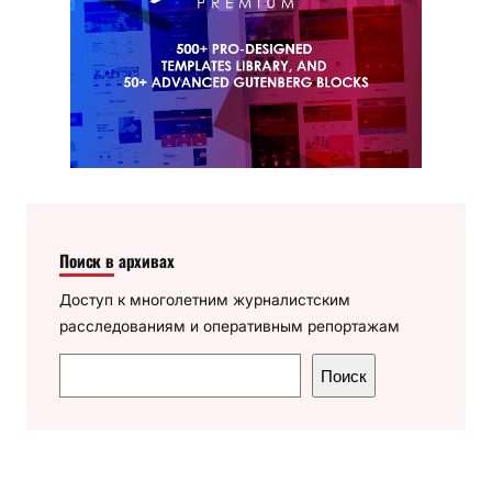
Поиск в архивах
Доступ к многолетним журналистским
расследованиям и оперативным репортажам
П
Поиск
о
и
с
к