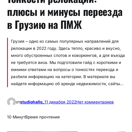
плюсы и минусы переезда
в Грузию на ПМЖ
Грузия – одно из самых популярных направлений для
релокации в 2022 году. Здесь тепло, красиво и вкусно,
много обустроенных спотов и коворкингов, а для въезда
не требуется виза. Мы подготовили гайд с короткими и
емкими ответами на вопросы о тонкостях переезда и
разбили информацию на категории. В материале вы
найдете информацию об аренде недвижимости, сайты…
к
от
studiohallo_
11 декабря 2022
Нет комментариев
Т
о
10 Минут
Время прочтения
н
к