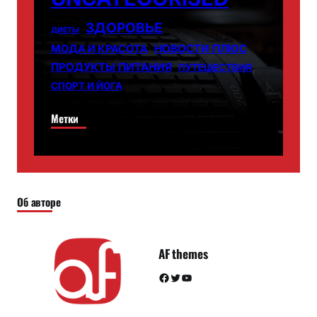
ЗДОРОВЬЕ
ДИЕТЫ
НОВОСТИ ПЛЮС
МОДА И КРАСОТА
ПРОДУКТЫ ПИТАНИЯ
ПУТЕШЕСТВИЯ
СПОРТ И ЙОГА
Метки
Об авторе
AF themes
Facebook
Twitter
YouTube