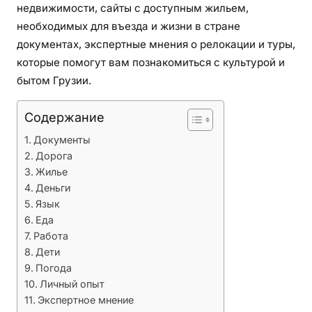
у
недвижимости, сайты с доступным жильем,
з
необходимых для въезда и жизни в стране
и
документах, экспертные мнения о релокации и туры,
ю
которые помогут вам познакомиться с культурой и
н
бытом Грузии.
а
П
Содержание
М
Документы
Ж
Дорога
Жилье
Деньги
Язык
Еда
Работа
Дети
Погода
Личный опыт
Экспертное мнение