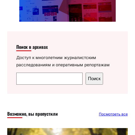
Поиск в архивах
Доступ к многолетним журналистским
расследованиям и оперативным репортажам
П
Поиск
о
и
с
к
Возможно, вы пропустили
Посмотреть все