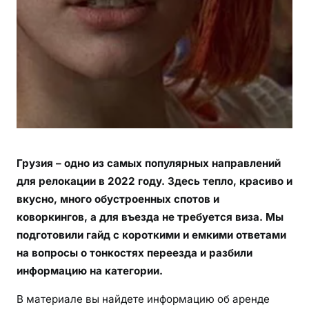
ы
и
м
и
н
у
с
ы
п
е
Грузия – одно из самых популярных направлений
р
для релокации в 2022 году. Здесь тепло, красиво и
е
вкусно, много обустроенных спотов и
е
з
коворкингов, а для въезда не требуется виза. Мы
д
подготовили гайд с короткими и емкими ответами
а
на вопросы о тонкостях переезда и разбили
в
информацию на категории.
Г
В материале вы найдете информацию об аренде
р