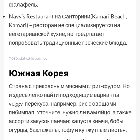
фалафель;
Navy’s Restaurant на Санторини(Kamari Beach,
Kamari) – ресторан не специализируется на
вегетарианской кухне, но предлагает
попробовать традиционные греческие блюда.
Фото: static.tildacdn.com
Южная Корея
Страна с прекрасным мясным стрит-фудом. Но
и здесь легко найти подходящие варианты
veggy-перекуса, например, рис с овощами
пибимпап. Уточните, нужно ли вам яйцо, а также
ассорти закусок панчан: капуста кимчи, бобы,
огурцы, баклажаны, тофу и кунжутные листья.