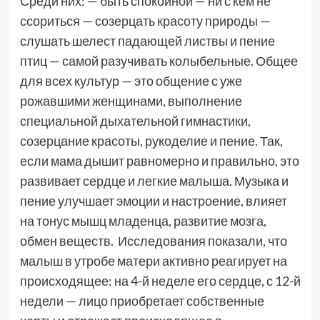
Среди них: — быть спокойной — ни с кем не
ссориться — созерцать красоту природы —
слушать шелест падающей листвы и пение
птиц — самой разучивать колыбельные. Общее
для всех культур — это общение с уже
рожавшими женщинами, выполнение
специальной дыхательной гимнастики,
созерцание красоты, рукоделие и пение. Так,
если мама дышит равномерно и правильно, это
развивает сердце и легкие малыша. Музыка и
пение улучшает эмоции и настроение, влияет
на тонус мышц младенца, развитие мозга,
обмен веществ. Исследования показали, что
малыш в утробе матери активно реагирует на
происходящее: на 4-й неделе его сердце, с 12-й
недели — лицо приобретает собственные