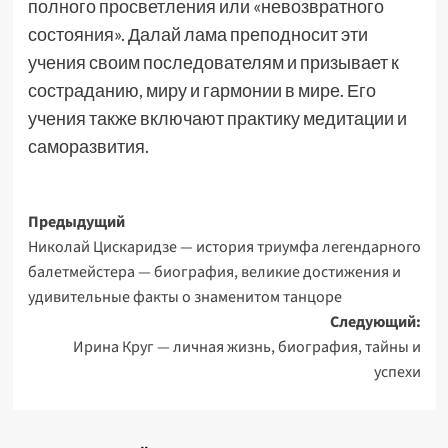
полного просветления или «невозвратного
состояния». Далай лама преподносит эти
учения своим последователям и призывает к
состраданию, миру и гармонии в мире. Его
учения также включают практику медитации и
саморазвития.
Навигация
Предыдущий
Николай Цискаридзе — история триумфа легендарного
записи
балетмейстера — биография, великие достижения и
удивительные факты о знаменитом танцоре
Следующий:
Ирина Круг — личная жизнь, биография, тайны и
успехи