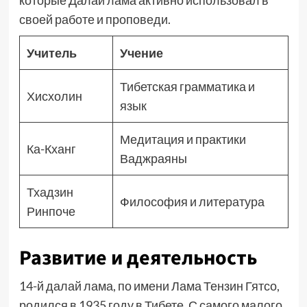
которые Далай лама активно использовал в
своей работе и проповеди.
Учитель
Учение
Тибетская грамматика и
Хисхолин
язык
Медитация и практики
Ка-Кханг
Ваджраяны
Тхадзин
Философия и литература
Ринпоче
Развитие и деятельность
14-й далай лама, по имени Лама Тензин Гятсо,
родился в 1935 году в Тибете. С самого малого