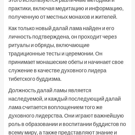
практики, включая медитацию и информацию,
полученную от местных монахов и жителей.
Как только новый далай лама найден и его
личность подтверждена, он проходит через
ритуалы и обряды, включающие
традиционные тесты и церемонии. Он
принимает монашеские обеты и начинает свое
служение в качестве духовного лидера
тибетского буддизма.
Должность далай ламы является
наследуемой, и каждый последующий далай
лама считается воплощением того же
духовного лидерства. Они играют важнейшую
роль в образовании и воспитании буддистов по
всему миру, а также представляют знание и