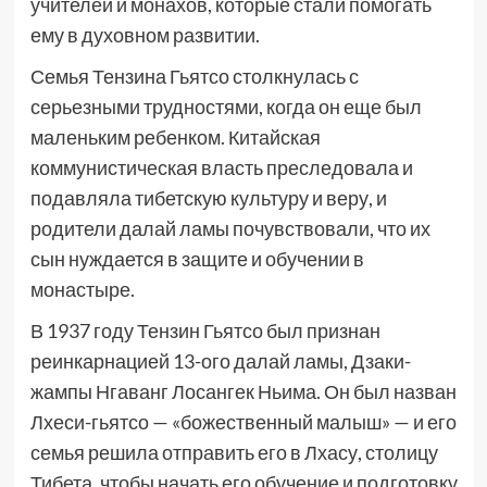
учителей и монахов, которые стали помогать
ему в духовном развитии.
Семья Тензина Гьятсо столкнулась с
серьезными трудностями, когда он еще был
маленьким ребенком. Китайская
коммунистическая власть преследовала и
подавляла тибетскую культуру и веру, и
родители далай ламы почувствовали, что их
сын нуждается в защите и обучении в
монастыре.
В 1937 году Тензин Гьятсо был признан
реинкарнацией 13-ого далай ламы, Дзаки-
жампы Нгаванг Лосангек Ньима. Он был назван
Лхеси-гьятсо — «божественный малыш» — и его
семья решила отправить его в Лхасу, столицу
Тибета, чтобы начать его обучение и подготовку