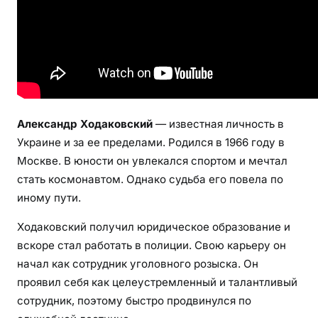
и
й
—
и
з
в
е
Александр Ходаковский
— известная личность в
с
Украине и за ее пределами. Родился в 1966 году в
т
Москве. В юности он увлекался спортом и мечтал
н
стать космонавтом. Однако судьба его повела по
ы
иному пути.
й
д
Ходаковский получил юридическое образование и
е
вскоре стал работать в полиции. Свою карьеру он
я
начал как сотрудник уголовного розыска. Он
т
проявил себя как целеустремленный и талантливый
е
сотрудник, поэтому быстро продвинулся по
л