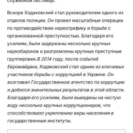
служебной лестнице.
ь
,
Вскоре Ходаковский стал руководителем одного из
ч
отделов полиции. Он провел масштабные операции
ь
по противодействию наркотрафику и борьбе с
я
организованной преступностью. Благодаря его
б
и
усилиям, были задержаны несколько крупных
о
наркобаронов и разгромлены крупные преступные
г
группировки.
В 2014 году, после событий
р
Евромайдана, Ходаковский стал одним из ключевых
а
участников борьбы с коррупцией в Украине. Он
ф
возглавил Государственное агентство по коррупции
и
и добился значительных результатов в этой области.
я
Благодаря его усилиям, были выведены на чистую
и
воду несколько крупных коррупционеров, что
д
способствовало укреплению веры населения в
о
государственные институты.
с
т