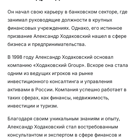
о
Он начал свою карьеру в банковском секторе, где
к
занимал руководящие должности в крупных
и
финансовых учреждениях. Однако, его истинное
й
с
призвание Александр Ходаковский нашел в сфере
л
бизнеса и предпринимательства.
е
В 1998 году Александр Ходаковский основал
д
компанию «Ходаковский Group». Вскоре она стала
в
и
одним из ведущих игроков на рынке
с
инвестиционного консалтинга и управления
т
активами в России. Компания успешно работает в
о
таких сферах, как финансы, недвижимость,
р
инвестиции и туризм.
и
и
Благодаря своим уникальным знаниям и опыту,
Александр Ходаковский стал востребованным
консультантом и экспертом в сфере финансов и