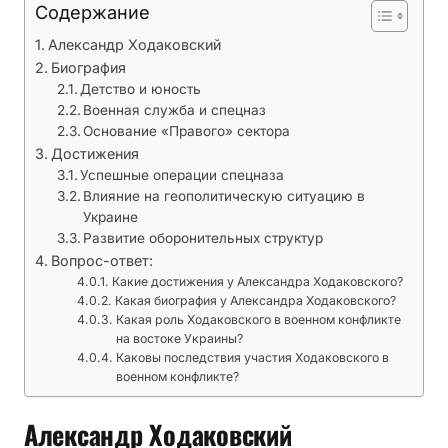
Содержание
и
ж
Александр Ходаковский
е
Биография
н
Детство и юность
и
Военная служба и спецназ
я
Основание «Правого» сектора
Достижения
о
Успешные операции спецназа
с
Влияние на геополитическую ситуацию в
т
Украине
а
Развитие оборонительных структур
в
Вопрос-ответ:
л
Какие достижения у Александра Ходаковского?
я
Какая биография у Александра Ходаковского?
Какая роль Ходаковского в военном конфликте
ю
на востоке Украины?
т
Каковы последствия участия Ходаковского в
г
военном конфликте?
л
у
Александр Ходаковский
б