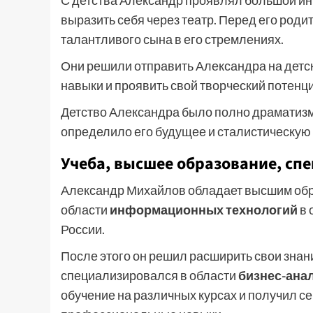
С детства Александр проявлял большой инте
выразить себя через театр. Перед его род
талантливого сына в его стремлениях.
Они решили отправить Александра на детски
навыки и проявить свой творческий потенц
Детство Александра было полно драматизма
определило его будущее и сталистическую 
Учеба, высшее образование, сп
Александр Михайлов обладает высшим обр
области
информационных технологий
в 
России.
После этого он решил расширить свои знани
специализировался в области
бизнес-ана
обучение на различных курсах и получил 