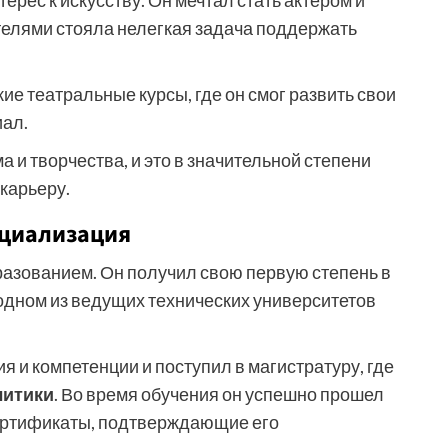
рес к искусству. Он мечтал стать актером и
ителями стояла нелегкая задача поддержать
е театральные курсы, где он смог развить свои
иал.
 и творчества, и это в значительной степени
карьеру.
ециализация
азованием. Он получил свою первую степень в
одном из ведущих технических университетов
я и компетенции и поступил в магистратуру, где
литики
. Во время обучения он успешно прошел
сертификаты, подтверждающие его