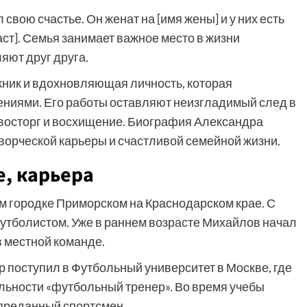
вою счастье. Он женат на [имя жены] и у них есть
аст]. Семья занимает важное место в жизни
яют друг друга.
ник и вдохновляющая личность, которая
ениями. Его работы оставляют неизгладимый след в
восторг и восхищение. Биография Александра
орческой карьеры и счастливой семейной жизни.
е, карьера
м городке Приморском на Краснодарском крае. С
футболистом. Уже в раннем возрасте Михайлов начал
в местной команде.
 поступил в Футбольный университет в Москве, где
льности «футбольный тренер». Во время учебы
 преданный спортсмен.