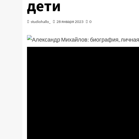
дети
studiohallo_
28 января 2023
0