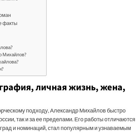
роман
е факты
йлова?
р Михайлов?
хайлова?
и?
графия, личная жизнь, жена,
орческому подходу, Александр Михайлов быстро
оссии, так и за ее пределами. Его работы отличаются
аград и номинаций, стал популярным и узнаваемым