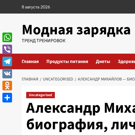
Перейти
8 августа 2026
к
содержимому
Модная зарядка
ТРЕНД ТРЕНИРОВОК
WhatsApp
Viber
Главная
Продукты питания
Диеты
Здоров
Telegram
ГЛАВНАЯ
UNCATEGORISED
АЛЕКСАНДР МИХАЙЛОВ — БИОГ
VK
Odnoklassniki
Uncategorised
Александр Мих
Отправить
биография, лич