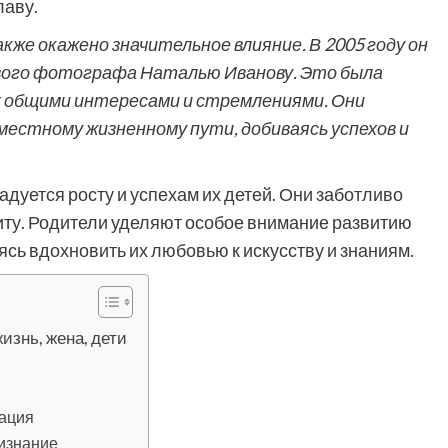
лаву.
кже окажено значительное влияние. В 2005 году он
вого фотографа Наталью Иванову. Это была
их общими интересами и стремлениями. Они
местному жизненному пути, добиваясь успехов и
дуется росту и успехам их детей. Они заботливо
иту. Родители уделяют особое внимание развитию
ясь вдохновить их любовью к искусству и знаниям.
изнь, жена, дети
зация
ризнание