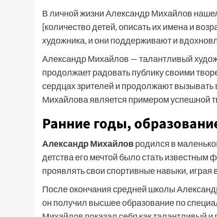
В личной жизни Александр Михайлов нашел с
[количество детей, описать их имена и возр
художника, и они поддерживают и вдохновл
Александр Михайлов — талантливый худож
продолжает радовать публику своими твор
сердцах зрителей и продолжают вызывать 
Михайлова является примером успешной тв
Ранние годы, образовани
Александр Михайлов
родился в маленько
детства его мечтой было стать известным 
проявлять свои спортивные навыки, играя 
После окончания средней школы Александр
он получил высшее образование по специа
Михайлов показал себя как талантливый и