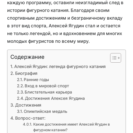
каждую программу, оставили неизгладимый след в
е
истории фигурного катания. Благодаря своим
ф
спортивным достижениям и безграничному вкладу
и
в этот вид спорта, Алексей Ягудин стал и остается
г
у
не только легендой, но и вдохновением для многих
р
молодых фигуристов по всему миру.
н
о
Содержание
г
Алексей Ягудин: легенда фигурного катания
о
Биография
к
Ранние годы
а
Вход в мировой спорт
т
Блистательная карьера
а
Достижения Алексея Ягудина
н
Достижения
и
Олимпийская медаль
я
Вопрос-ответ:
Какие достижения имеет Алексей Ягудин в
фигурном катании?