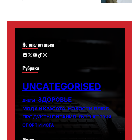
Не отключаться
Facebook
X
YouTube
TikTok
Instagram
Рубрики
UNCATEGORISED
ЗДОРОВЬЕ
ДИЕТЫ
НОВОСТИ ПЛЮС
МОДА И КРАСОТА
ПРОДУКТЫ ПИТАНИЯ
ПУТЕШЕСТВИЯ
СПОРТ И ЙОГА
Метки