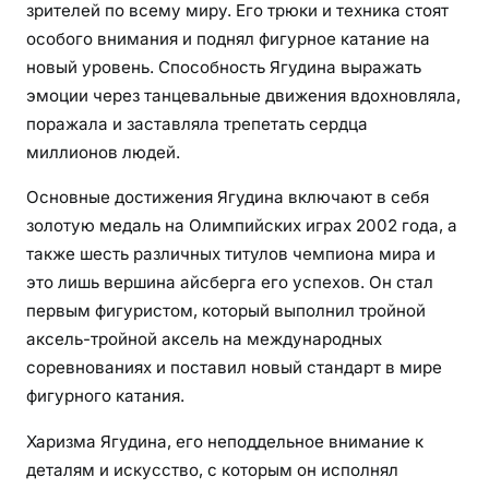
н
зрителей по всему миру. Его трюки и техника стоят
а
особого внимания и поднял фигурное катание на
я
новый уровень. Способность Ягудина выражать
ж
эмоции через танцевальные движения вдохновляла,
и
поражала и заставляла трепетать сердца
з
миллионов людей.
н
ь
Основные достижения Ягудина включают в себя
—
золотую медаль на Олимпийских играх 2002 года, а
в
также шесть различных титулов чемпиона мира и
с
это лишь вершина айсберга его успехов. Он стал
е
первым фигуристом, который выполнил тройной
о
аксель-тройной аксель на международных
л
соревнованиях и поставил новый стандарт в мире
е
фигурного катания.
г
е
Харизма Ягудина, его неподдельное внимание к
н
деталям и искусство, с которым он исполнял
д