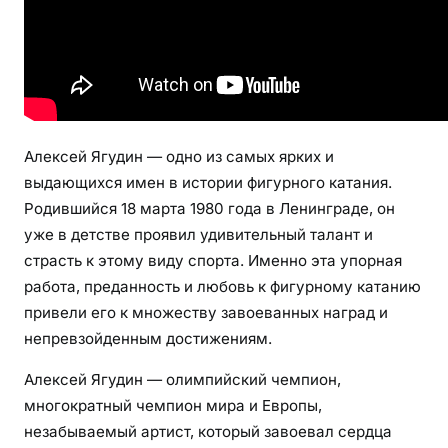
ф
и
я
,
д
о
Алексей Ягудин — одно из самых ярких и
с
выдающихся имен в истории фигурного катания.
т
Родившийся 18 марта 1980 года в Ленинграде, он
и
уже в детстве проявил удивительный талант и
ж
страсть к этому виду спорта. Именно эта упорная
е
н
работа, преданность и любовь к фигурному катанию
и
привели его к множеству завоеванных наград и
я
непревзойденным достижениям.
,
Алексей Ягудин — олимпийский чемпион,
л
многократный чемпион мира и Европы,
и
ч
незабываемый артист, который завоевал сердца