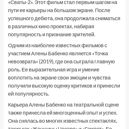
«Сваты-2». Этот фильм стал первым шагом на
пути ее карьеры на большом экране. После
успешного дебюта, она продолжала сниматься
в различных кино проектах, набирая
популярность и признание зрителей.
Одним из наиболее известных фильмов с
участием Алены Бабенко является «Точка
невозврата» (2019), где она сыграла главную
роль. Ее выразительная игра и умение
воплотить на экране свои эмоции и чувства
получили высокую оценку критиков и принесли
ей популярность.
Карьера Алены Бабенко на театральной сцене
также принесла ей многоценный опыт и успех.
Она снялась во многих известных спектаклях,
таких как «Женщины Цезаря» и «Гамлет». Ее