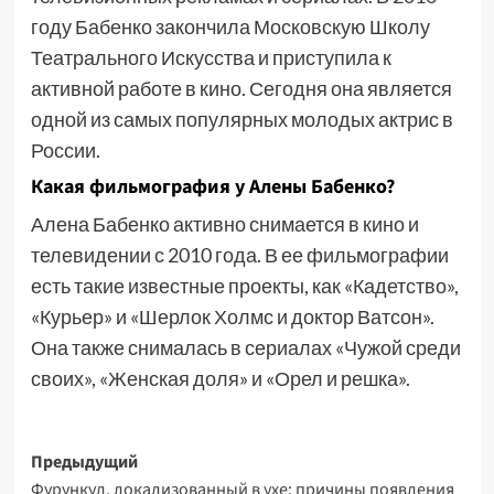
году Бабенко закончила Московскую Школу
Театрального Искусства и приступила к
активной работе в кино. Сегодня она является
одной из самых популярных молодых актрис в
России.
Какая фильмография у Алены Бабенко?
Алена Бабенко активно снимается в кино и
телевидении с 2010 года. В ее фильмографии
есть такие известные проекты, как «Кадетство»,
«Курьер» и «Шерлок Холмс и доктор Ватсон».
Она также снималась в сериалах «Чужой среди
своих», «Женская доля» и «Орел и решка».
Навигация
Предыдущий
Фурункул, локализованный в ухе: причины появления