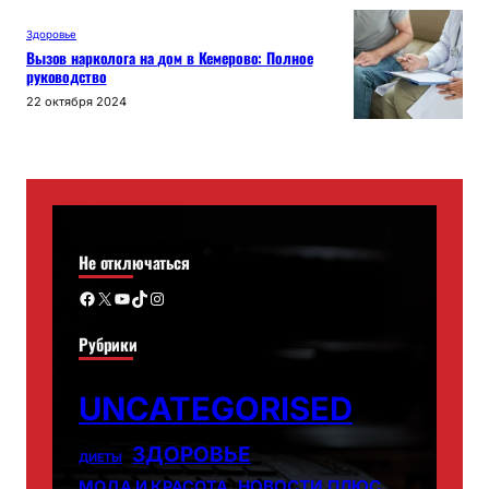
Здоровье
Вызов нарколога на дом в Кемерово: Полное
руководство
22 октября 2024
Не отключаться
Facebook
X
YouTube
TikTok
Instagram
Рубрики
UNCATEGORISED
ЗДОРОВЬЕ
ДИЕТЫ
НОВОСТИ ПЛЮС
МОДА И КРАСОТА