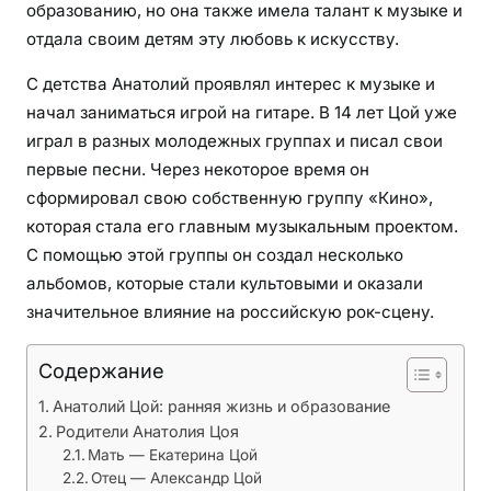
в
образованию, но она также имела талант к музыке и
е
отдала своим детям эту любовь к искусству.
д
С детства Анатолий проявлял интерес к музыке и
а
н
начал заниматься игрой на гитаре. В 14 лет Цой уже
н
играл в разных молодежных группах и писал свои
ы
первые песни. Через некоторое время он
е
сформировал свою собственную группу «Кино»,
д
которая стала его главным музыкальным проектом.
е
С помощью этой группы он создал несколько
т
альбомов, которые стали культовыми и оказали
а
значительное влияние на российскую рок-сцену.
л
и
Содержание
ж
и
Анатолий Цой: ранняя жизнь и образование
з
Родители Анатолия Цоя
н
Мать — Екатерина Цой
Отец — Александр Цой
и