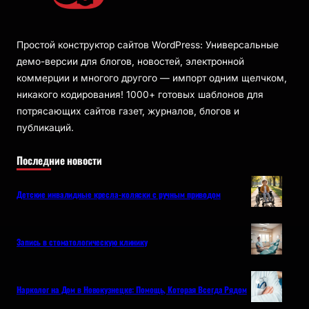
Простой конструктор сайтов WordPress: Универсальные
демо-версии для блогов, новостей, электронной
коммерции и многого другого — импорт одним щелчком,
никакого кодирования! 1000+ готовых шаблонов для
потрясающих сайтов газет, журналов, блогов и
публикаций.
Последние новости
Детские инвалидные кресла-коляски с ручным приводом
Запись в стоматологическую клинику
Нарколог на Дом в Новокузнецке: Помощь, Которая Всегда Рядом