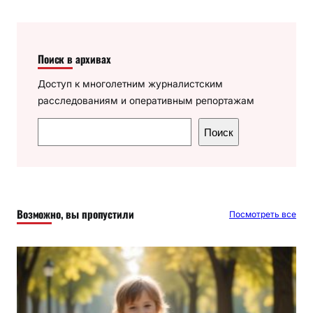
Поиск в архивах
Доступ к многолетним журналистским
расследованиям и оперативным репортажам
П
Поиск
о
и
с
к
Возможно, вы пропустили
Посмотреть все