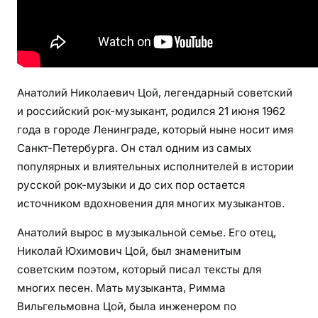
а
ф
и
я
,
Анатолий Николаевич Цой, легендарный советский
р
и российский рок-музыкант, родился 21 июня 1962
о
года в городе Ленинграде, который ныне носит имя
д
Санкт-Петербурга. Он стал одним из самых
и
популярных и влиятельных исполнителей в истории
т
русской рок-музыки и до сих пор остается
е
л
источником вдохновения для многих музыкантов.
и
Анатолий вырос в музыкальной семье. Его отец,
и
Николай Юхимович Цой, был знаменитым
н
советским поэтом, который писал тексты для
е
многих песен. Мать музыканта, Римма
и
з
Вильгельмовна Цой, была инженером по