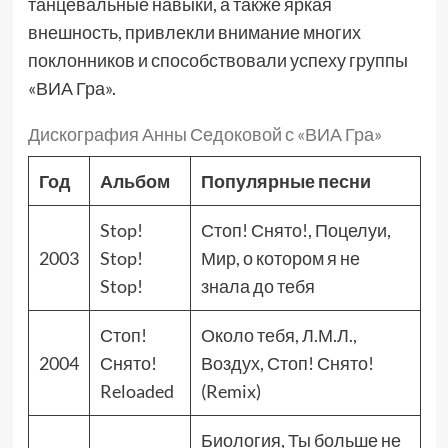
танцевальные навыки, а также яркая
внешность, привлекли внимание многих
поклонников и способствовали успеху группы
«ВИА Гра».
Дискография Анны Седоковой с «ВИА Гра»
Год
Альбом
Популярные песни
Stop!
Стоп! Снято!, Поцелуи,
2003
Stop!
Мир, о котором я не
Stop!
знала до тебя
Стоп!
Около тебя, Л.М.Л.,
2004
Снято!
Воздух, Стоп! Снято!
Reloaded
(Remix)
Биология, Ты больше не