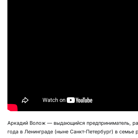
й
В
о
л
о
ж
—
з
а
г
а
д
о
ч
н
ы
Аркадий Волож — выдающийся предприниматель, раз
й
года в Ленинграде (ныне Санкт-Петербург) в семье р
г