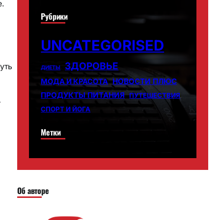
е.
Рубрики
UNCATEGORISED
ЗДОРОВЬЕ
уть
ДИЕТЫ
НОВОСТИ ПЛЮС
МОДА И КРАСОТА
ПРОДУКТЫ ПИТАНИЯ
ПУТЕШЕСТВИЯ
—
СПОРТ И ЙОГА
Метки
Об авторе