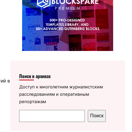
Поиск в архивах
ий в
Доступ к многолетним журналистским
расследованиям и оперативным
репортажам
П
Поиск
о
и