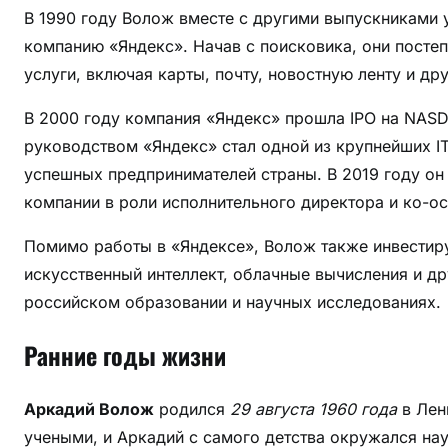
я
В 1990 году Волож вместе с другими выпускниками 
,
компанию «Яндекс». Начав с поисковика, они посте
д
услуги, включая карты, почту, новостную ленту и дру
о
с
В 2000 году компания «Яндекс» прошла IPO на NASD
т
руководством «Яндекс» стал одной из крупнейших I
и
успешных предпринимателей страны. В 2019 году он 
ж
компании в роли исполнительного директора и ко-ос
е
н
Помимо работы в «Яндексе», Волож также инвестиру
и
искусственный интеллект, облачные вычисления и др
я
российском образовании и научных исследованиях.
,
к
Ранние годы жизни
а
р
Аркадий Волож
родился
29 августа 1960 года
в Лен
ь
е
учеными, и Аркадий с самого детства окружался на