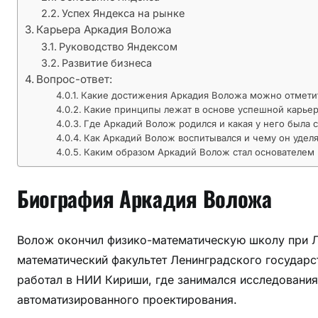
И
Успех Яндекса на рынке
н
Карьера Аркадия Воложа
т
Руководство Яндексом
е
Развитие бизнеса
р
Вопрос-ответ:
н
Какие достижения Аркадия Воложа можно отметит
Какие принципы лежат в основе успешной карье
е
Где Аркадий Волож родился и какая у него была 
т
Как Аркадий Волож воспитывался и чему он уделя
а
Каким образом Аркадий Волож стал основателем
—
б
Биография Аркадия Воложа
и
о
г
Волож окончил физико-математическую школу при Ле
р
математический факультет Ленинградского государс
а
работал в НИИ Кириши, где занимался исследования
ф
автоматизированного проектирования.
и