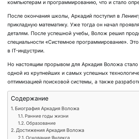
е
компьютерам и программированию, что и стало опр
н
После окончания школы, Аркадий поступил в Ленингр
и
прикладную математику. Уже тогда он начал проявл
й
,
деталям. После успешной учебы, Волож решил продо
и
специальности «Системное программирование». Это 
з
в IT-индустрии.
м
е
Но настоящим прорывом для Аркадия Воложа стало 
н
одной из крупнейших и самых успешных технологиче
и
оптимизацией поисковой системы, а также разработ
в
ш
Содержание
и
Биография Аркадия Воложа
й
Ранние годы жизни
м
Образование
и
Достижения Аркадия Воложа
р
Основание Яндекса