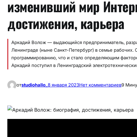
изменивший мир Интер
достижения, карьера
Аркадий Волож — выдающийся предприниматель, разрабо
Ленинграде (ныне Санкт-Петербург) в семье рабочих. 
программированию, что и стало определяющим факторо
Аркадий поступил в Ленинградский электротехнический
к
от
studiohallo_
8 января 2023
Нет комментариев
9 Мину
А
р
к
а
д
и