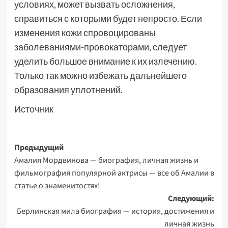
условиях, может вызвать осложнения,
справиться с которыми будет непросто. Если
изменения кожи спровоцированы
заболеваниями-провокаторами, следует
уделить большое внимание к их излечению.
Только так можно избежать дальнейшего
образования уплотнений.
Источник
Навигация
Предыдущий
Амалия Мордвинова — биография, личная жизнь и
записи
фильмография популярной актрисы — все об Амалии в
статье о знаменитостях!
Следующий:
Берлинская мила биография — история, достижения и
личная жизнь