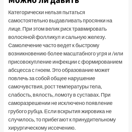
Можно ли давить
Категорически нельзя пытаться
самостоятельно выдавливать просянки на
лице. При этом велик риск травмировать
волосяной фолликул и сальную железу.
Самолечение часто ведет к быстрому
возникновению более масштабного угря и /или
присовокупление инфекции с формированием
абсцесса с гноем. Это образование может
повлечь за собой общее нарушение
самочувствия, рост температуры тела,
слабость, вялость, ломоту в суставах. При
саморазрешении не исключено появление
грубого рубца. Если вскрытия жировика не
случилось, то прибегают к принудительному
хирургическому иссечению.