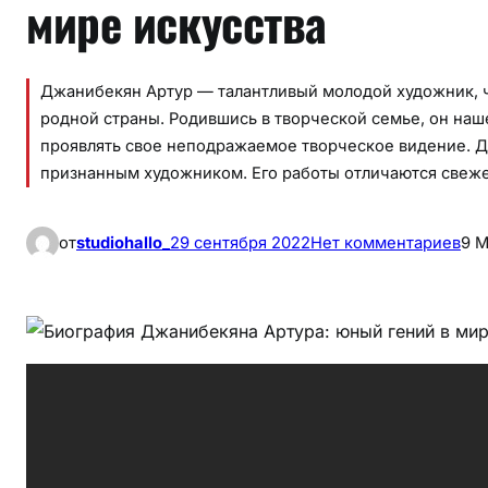
мире искусства
Джанибекян Артур — талантливый молодой художник, чь
родной страны. Родившись в творческой семье, он наше
проявлять свое неподражаемое творческое видение. Д
признанным художником. Его работы отличаются свеж
к
от
studiohallo_
29 сентября 2022
Нет комментариев
9 
Б
и
о
г
р
а
ф
и
я