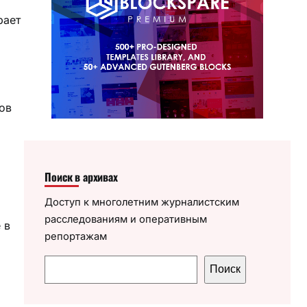
рает
ов
Поиск в архивах
Доступ к многолетним журналистским
расследованиям и оперативным
 в
репортажам
П
Поиск
о
и