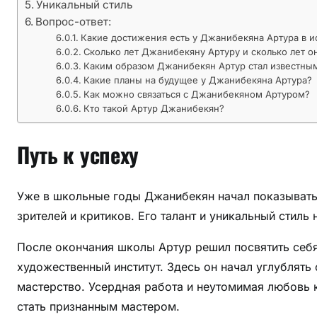
у
Уникальный стиль
с
Вопрос-ответ:
с
Какие достижения есть у Джанибекяна Артура в и
Сколько лет Джанибекяну Артуру и сколько лет о
т
Каким образом Джанибекян Артур стал известны
в
Какие планы на будущее у Джанибекяна Артура?
а
Как можно связаться с Джанибекяном Артуром?
Кто такой Артур Джанибекян?
Путь к успеху
Уже в школьные годы Джанибекян начал показывать 
зрителей и критиков. Его талант и уникальный стиль
После окончания школы Артур решил посвятить себя
художественный институт. Здесь он начал углублять 
мастерство. Усердная работа и неутомимая любовь к
стать признанным мастером.