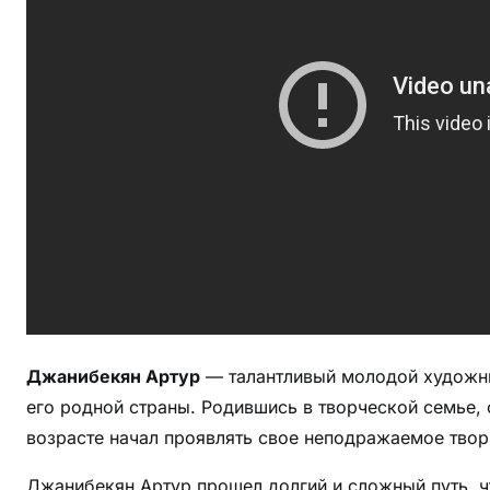
Д
ж
а
н
и
б
е
к
я
н
а
А
р
Джанибекян Артур
— талантливый молодой художник
т
его родной страны. Родившись в творческой семье, 
у
р
возрасте начал проявлять свое неподражаемое твор
а
Джанибекян Артур прошел долгий и сложный путь, 