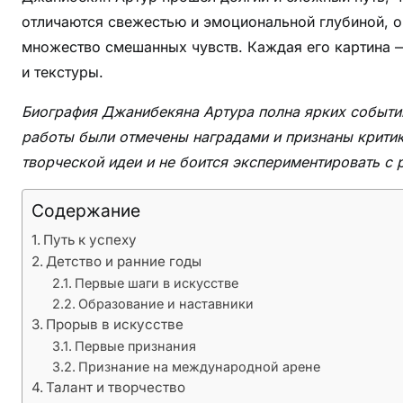
—
отличаются свежестью и эмоциональной глубиной, он
ю
н
множество смешанных чувств. Каждая его картина —
ы
и текстуры.
й
Биография Джанибекяна Артура полна ярких событий
г
е
работы были отмечены наградами и признаны крити
н
творческой идеи и не боится экспериментировать с
и
й
Содержание
в
Путь к успеху
м
Детство и ранние годы
и
Первые шаги в искусстве
р
Образование и наставники
е
Прорыв в искусстве
и
Первые признания
с
Признание на международной арене
к
Талант и творчество