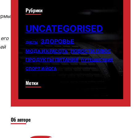
Рубрики
формы
UNCATEGORISED
 его
ЗДОРОВЬЕ
ДИЕТЫ
оей
НОВОСТИ ПЛЮС
МОДА И КРАСОТА
ПРОДУКТЫ ПИТАНИЯ
ПУТЕШЕСТВИЯ
СПОРТ И ЙОГА
Метки
Об авторе