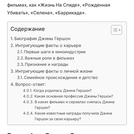
и
фильмах, как «Жизнь На Спиде», «Рожденная
а
Убивать», «Селена», «Баррикада».
к
т
Содержание
р
Биография Джины Гершон
и
Интригующие факты о карьере
с
Первые шаги в киноиндустрии
ы
Важные роли в фильмах
Признание и награды
Интригующие факты о личной жизни
Семейное происхождение и детство
Вопрос-ответ:
Когда родилась Джина Гершон?
Какая основная профессия Джины Гершон?
В каких фильмах и сериалах снялась Джина
Гершон?
Какие известные награды получила Джина
Гершон за свою карьеру?