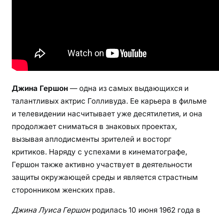
н
—
и
н
т
р
и
Джина Гершон
— одна из самых выдающихся и
г
талантливых актрис Голливуда. Ее карьера в фильме
у
и телевидении насчитывает уже десятилетия, и она
ю
продолжает сниматься в знаковых проектах,
щ
вызывая аплодисменты зрителей и восторг
и
е
критиков. Наряду с успехами в кинематографе,
ф
Гершон также активно участвует в деятельности
а
защиты окружающей среды и является страстным
к
сторонником женских прав.
т
Джина Луиса Гершон
родилась 10 июня 1962 года в
ы