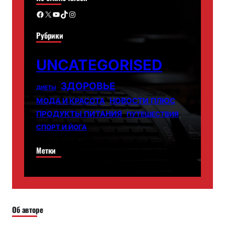
Facebook
X
YouTube
TikTok
Instagram
Рубрики
UNCATEGORISED
ЗДОРОВЬЕ
ДИЕТЫ
НОВОСТИ ПЛЮС
МОДА И КРАСОТА
ПРОДУКТЫ ПИТАНИЯ
ПУТЕШЕСТВИЯ
СПОРТ И ЙОГА
Метки
Об авторе