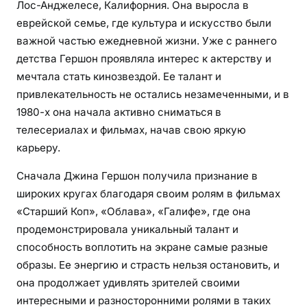
о
Лос-Анджелесе, Калифорния. Она выросла в
к
еврейской семье, где культура и искусство были
а
важной частью ежедневной жизни. Уже с раннего
р
детства Гершон проявляла интерес к актерству и
ь
мечтала стать кинозвездой. Ее талант и
е
привлекательность не остались незамеченными, и в
р
1980-х она начала активно сниматься в
е
телесериалах и фильмах, начав свою яркую
и
карьеру.
л
и
Сначала Джина Гершон получила признание в
ч
широких кругах благодаря своим ролям в фильмах
н
«Старший Коп», «Облава», «Галифе», где она
о
продемонстрировала уникальный талант и
й
способность воплотить на экране самые разные
ж
образы. Ее энергию и страсть нельзя остановить, и
и
она продолжает удивлять зрителей своими
з
н
интересными и разносторонними ролями в таких