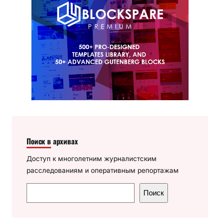
Поиск в архивах
Доступ к многолетним журналистским
расследованиям и оперативным репортажам
П
Поиск
о
и