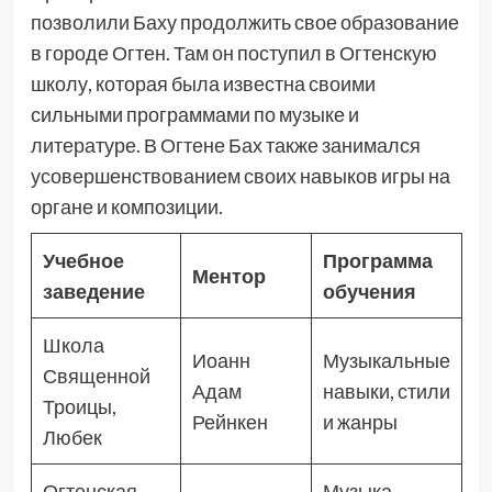
позволили Баху продолжить свое образование
в городе Огтен. Там он поступил в Огтенскую
школу, которая была известна своими
сильными программами по музыке и
литературе. В Огтене Бах также занимался
усовершенствованием своих навыков игры на
органе и композиции.
Учебное
Программа
Ментор
заведение
обучения
Школа
Иоанн
Музыкальные
Священной
Адам
навыки, стили
Троицы,
Рейнкен
и жанры
Любек
Огтенская
Музыка,