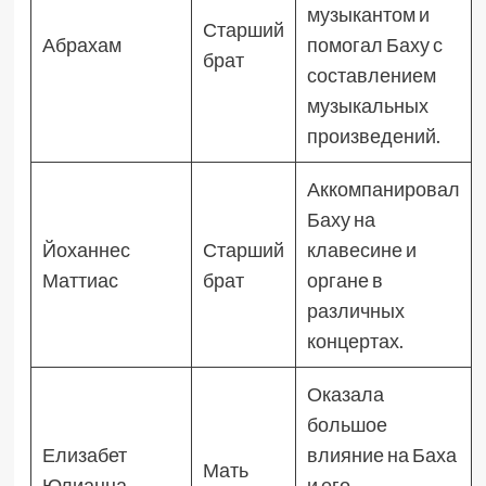
музыкантом и
Старший
Абрахам
помогал Баху с
брат
составлением
музыкальных
произведений.
Аккомпанировал
Баху на
Йоханнес
Старший
клавесине и
Маттиас
брат
органе в
различных
концертах.
Оказала
большое
Елизабет
влияние на Баха
Мать
Юлианна
и его