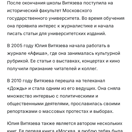
После окончания школы Витязева поступила на
р
исторический факультет Московского
м
государственного университета. Во время обучения
а
ц
она проявила интерес к журналистике и начала
и
писать статьи для университетских изданий.
я
В 2005 году Юлия Витязева начала работать в
о
журнале «Афиша», где она занималась культурной
н
е
рубрикой. Ее статьи о выставках, концертах и кино
й
получили признание читателей и коллег.
н
В 2010 году Витязева перешла на телеканал
а
«Дождь» и стала одним из его ведущих. Она сняла
В
множество интервью с политическими и
и
к
общественными деятелями, прославилась своими
и
репортажами о массовых протестах и выборах.
п
Юлия Витязева также является автором нескольких
е
книг. Ее первая книга «Москва, я люблю тебя» была
д