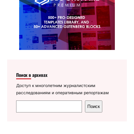
Поиск в архивах
Доступ к многолетним журналистским
расследованиям и оперативным репортажам
П
Поиск
о
и
с