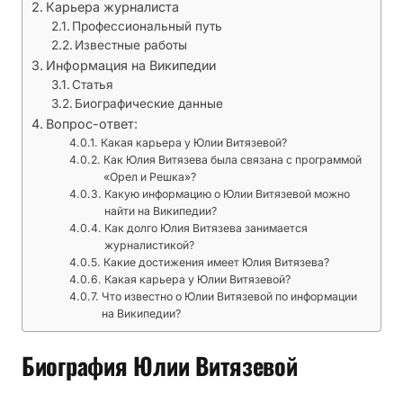
р
Карьера журналиста
Профессиональный путь
н
Известные работы
а
Информация на Википедии
л
Статья
и
Биографические данные
с
Вопрос-ответ:
т
Какая карьера у Юлии Витязевой?
а
Как Юлия Витязева была связана с программой
«Орел и Решка»?
,
Какую информацию о Юлии Витязевой можно
а
найти на Википедии?
т
Как долго Юлия Витязева занимается
а
журналистикой?
Какие достижения имеет Юлия Витязева?
к
Какая карьера у Юлии Витязевой?
ж
Что известно о Юлии Витязевой по информации
е
на Википедии?
и
н
Биография Юлии Витязевой
ф
о