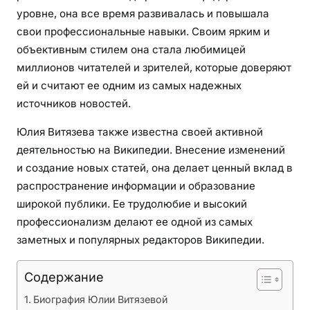
уровне, она все время развивалась и повышала
к
свои профессиональные навыки. Своим ярким и
а
р
объективным стилем она стала любимицей
ь
миллионов читателей и зрителей, которые доверяют
е
ей и считают ее одним из самых надежных
р
источников новостей.
а
у
Юлия Витязева также известна своей активной
с
деятельностью на Википедии. Внесение изменений
п
и создание новых статей, она делает ценный вклад в
е
распространение информации и образование
ш
широкой публики. Ее трудолюбие и высокий
н
профессионализм делают ее одной из самых
о
заметных и популярных редакторов Википедии.
г
о
Содержание
ж
у
Биография Юлии Витязевой