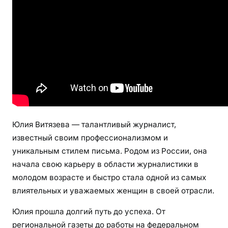
я
з
е
в
о
й
–
с
т
а
Юлия Витязева — талантливый журналист,
н
известный своим профессионализмом и
о
уникальным стилем письма. Родом из России, она
в
начала свою карьеру в области журналистики в
л
молодом возрасте и быстро стала одной из самых
е
н
влиятельных и уважаемых женщин в своей отрасли.
и
Юлия прошла долгий путь до успеха. От
е
региональной газеты до работы на федеральном
и