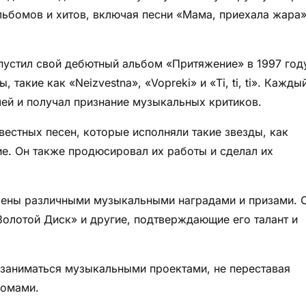
льбомов и хитов, включая песни «Мама, приехала жара»
устил свой дебютный альбом «Притяжение» в 1997 году
акие как «Neizvestna», «Vopreki» и «Ti, ti, ti». Кажды
ей и получал признание музыкальных критиков.
естных песен, которые исполняли такие звезды, как
ие. Он также продюсировал их работы и сделал их
ечены различными музыкальными наградами и призами. 
олотой Диск» и другие, подтверждающие его талант и
 заниматься музыкальными проектами, не переставая
бомами.