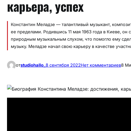
карьера, успех
Константин Меладзе — талантливый музыкант, композит
ее пределами. Родившись 11 мая 1963 года в Киеве, он
природным музыкальным слухом, что помогло ему сдел
музыку. Меладзе начал свою карьеру в качестве участ
к
от
studiohallo_
8 сентября 2022
Нет комментариев
8 Ми
Б
и
о
г
р
а
ф
и
я