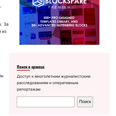
,
. За
й из
Поиск в архивах
Он
Доступ к многолетним журналистским
расследованиям и оперативным
репортажам
П
Поиск
о
и