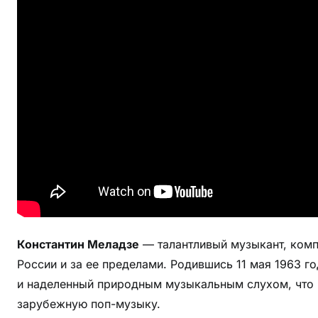
К
о
н
с
т
а
н
т
и
н
а
М
е
Константин Меладзе
— талантливый музыкант, комп
л
России и за ее пределами. Родившись 11 мая 1963 го
а
д
и наделенный природным музыкальным слухом, что п
з
зарубежную поп-музыку.