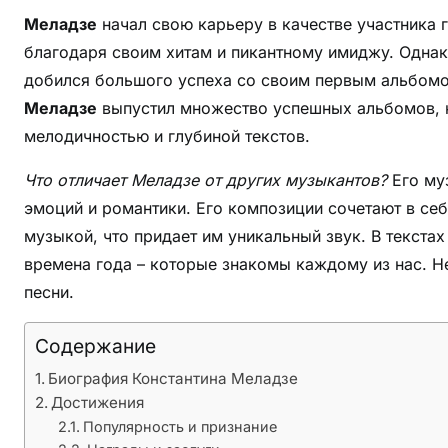
е
Меладзе
начал свою карьеру в качестве участника 
—
д
благодаря своим хитам и пикантному имиджу. Однак
о
добился большого успеха со своим первым альбомо
с
Меладзе
выпустил множество успешных альбомов, 
т
мелодичностью и глубиной текстов.
и
ж
Что отличает Меладзе от других музыкантов?
Его му
е
эмоций и романтики. Его композиции сочетают в се
н
музыкой, что придает им уникальный звук. В текста
и
времена года – которые знакомы каждому из нас. 
я
песни.
,
к
Содержание
а
р
Биография Константина Меладзе
ь
Достижения
е
Популярность и признание