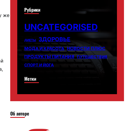
Рубрики
у же
UNCATEGORISED
ЗДОРОВЬЕ
ДИЕТЫ
НОВОСТИ ПЛЮС
МОДА И КРАСОТА
ПРОДУКТЫ ПИТАНИЯ
ПУТЕШЕСТВИЯ
ой
СПОРТ И ЙОГА
а,
Метки
Об авторе