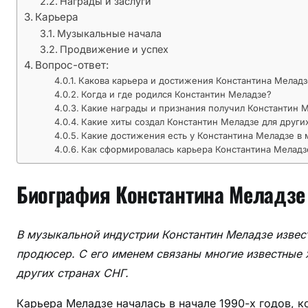
Награды и заслуги
р
Карьера
а
Музыкальные начала
,
Продвижение и успех
у
Вопрос-ответ:
с
Какова карьера и достижения Константина Меладз
п
Когда и где родился Константин Меладзе?
е
Какие награды и признания получил Константин 
х
Какие хиты создал Константин Меладзе для други
Какие достижения есть у Константина Меладзе в
Как сформировалась карьера Константина Меладз
Биография Константина Меладзе
В музыкальной индустрии Константин Меладзе извест
продюсер. С его именем связаны многие известные х
других странах СНГ.
Карьера Меладзе началась в начале 1990-х годов, 