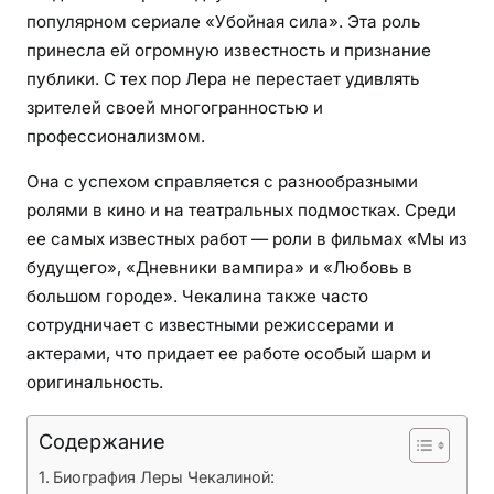
популярном сериале «Убойная сила». Эта роль
и
принесла ей огромную известность и признание
с
т
публики. С тех пор Лера не перестает удивлять
о
зрителей своей многогранностью и
р
профессионализмом.
и
Она с успехом справляется с разнообразными
и
и
ролями в кино и на театральных подмостках. Среди
з
ее самых известных работ — роли в фильмах «Мы из
ж
будущего», «Дневники вампира» и «Любовь в
и
большом городе». Чекалина также часто
з
сотрудничает с известными режиссерами и
н
актерами, что придает ее работе особый шарм и
и
оригинальность.
т
а
Содержание
л
а
Биография Леры Чекалиной: