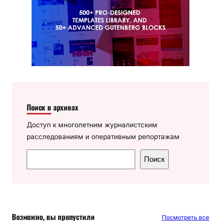
Поиск в архивах
Доступ к многолетним журналистским
расследованиям и оперативным репортажам
П
Поиск
о
и
с
к
Возможно, вы пропустили
Посмотреть все