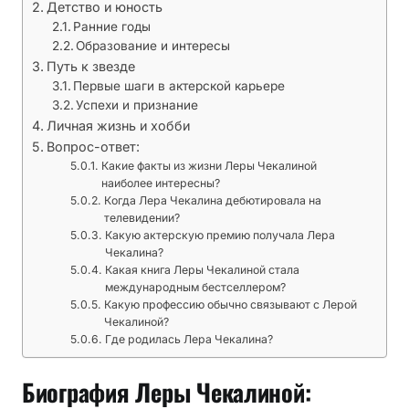
н
Детство и юность
Ранние годы
т
Образование и интересы
л
Путь к звезде
и
Первые шаги в актерской карьере
в
Успехи и признание
о
Личная жизнь и хобби
й
Вопрос-ответ:
а
Какие факты из жизни Леры Чекалиной
к
наиболее интересны?
Когда Лера Чекалина дебютировала на
т
телевидении?
р
Какую актерскую премию получала Лера
и
Чекалина?
с
Какая книга Леры Чекалиной стала
международным бестселлером?
ы
Какую профессию обычно связывают с Лерой
,
Чекалиной?
е
Где родилась Лера Чекалина?
е
п
Биография Леры Чекалиной:
у