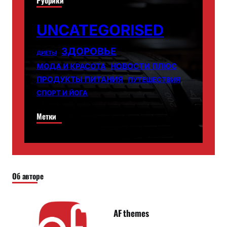
Рубрики
UNCATEGORISED
ЗДОРОВЬЕ
ДИЕТЫ
НОВОСТИ ПЛЮС
МОДА И КРАСОТА
ПРОДУКТЫ ПИТАНИЯ
ПУТЕШЕСТВИЯ
СПОРТ И ЙОГА
Метки
Об авторе
AF themes