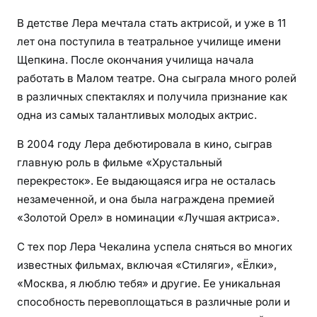
т
В детстве Лера мечтала стать актрисой, и уже в 11
ь
лет она поступила в театральное училище имени
к
Щепкина. После окончания училища начала
у
с
работать в Малом театре. Она сыграла много ролей
п
в различных спектаклях и получила признание как
е
одна из самых талантливых молодых актрис.
х
В 2004 году Лера дебютировала в кино, сыграв
у
главную роль в фильме «Хрустальный
и
в
перекресток». Ее выдающаяся игра не осталась
а
незамеченной, и она была награждена премией
ж
«Золотой Орел» в номинации «Лучшая актриса».
н
С тех пор Лера Чекалина успела сняться во многих
ы
е
известных фильмах, включая «Стиляги», «Ёлки»,
с
«Москва, я люблю тебя» и другие. Ее уникальная
о
способность перевоплощаться в различные роли и
б