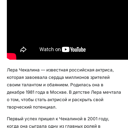
а
л
и
н
о
й
—
у
д
и
Лера Чекалина — известная российская актриса,
в
которая завоевала сердца миллионов зрителей
и
своим талантом и обаянием. Родилась она в
т
декабре 1981 года в Москве. В детстве Лера мечтала
е
о том, чтобы стать актрисой и раскрыть свой
л
ь
творческий потенциал.
н
Первый успех пришел к Чекалиной в 2001 году,
ы
когда она сыграла одну из главных ролей в
е