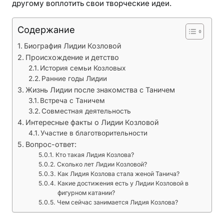
другому воплотить свои творческие идеи.
и
н
Содержание
и
р
Биография Лидии Козловой
у
Происхождение и детство
ю
История семьи Козловых
щ
Ранние годы Лидии
Жизнь Лидии после знакомства с Таничем
а
Встреча с Таничем
я
Совместная деятельность
и
Интересные факты о Лидии Козловой
с
Участие в благотворительности
т
Вопрос-ответ:
о
Кто такая Лидия Козлова?
р
Сколько лет Лидии Козловой?
Как Лидия Козлова стала женой Танича?
и
Какие достижения есть у Лидии Козловой в
я
фигурном катании?
Чем сейчас занимается Лидия Козлова?