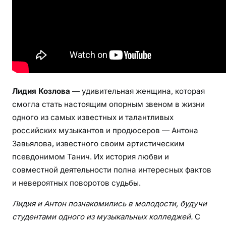
в
о
й
,
ж
е
н
Лидия Козлова
— удивительная женщина, которая
ы
смогла стать настоящим опорным звеном в жизни
Т
одного из самых известных и талантливых
а
российских музыкантов и продюсеров — Антона
н
Завьялова, известного своим артистическим
и
ч
псевдонимом Танич. Их история любви и
а
совместной деятельности полна интересных фактов
—
и невероятных поворотов судьбы.
у
Лидия и Антон познакомились в молодости, будучи
д
студентами одного из музыкальных колледжей.
С
и