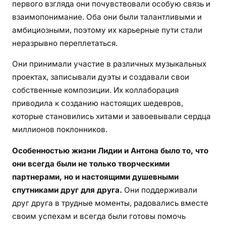
в
первого взгляда они почувствовали особую связь и
и
взаимопонимание. Оба они были талантливыми и
т
амбициозными, поэтому их карьерные пути стали
е
неразрывно переплетаться.
л
ь
Они принимали участие в различных музыкальных
н
проектах, записывали дуэты и создавали свои
ы
собственные композиции. Их коллаборация
е
приводила к созданию настоящих шедевров,
ф
которые становились хитами и завоевывали сердца
а
миллионов поклонников.
к
т
Особенностью жизни Лидии и Антона было то, что
ы
они всегда были не только творческими
и
партнерами, но и настоящими душевными
ф
спутниками друг для друга.
Они поддерживали
а
друг друга в трудные моменты, радовались вместе
с
своим успехам и всегда были готовы помочь
ц