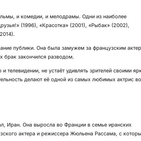
льмы, и комедии, и мелодрамы. Одни из наиболее
узья!» (1996), «Красотка» (2001), «Рыбак» (2002),
2014).
ание публики. Она была замужем за французским акте
х брак закончился разводом.
и телевидении, не устаёт удивлять зрителей своими яр
тельность делают её одной из самых любимых актрис в
ал, Иран. Она выросла во Франции в семье иранских
узского актера и режиссера Жюльена Рассама, с котор