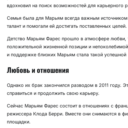
н
вдохновил на поиск возможностей для карьерного ро
и
Семья была для Марьям всегда важным источником 
т
о
талант и помогали ей достигать поставленных целей
й
Детство Марьям Фарес прошло в атмосфере любви, т
а
положительной жизненной позиции и непоколебимой
к
т
и поддержке близких Марьям стала такой успешной 
р
Любовь и отношения
и
с
ы
Однако их брак закончился разводом в 2011 году. Э
!
справиться и продолжить свою карьеру.
Сейчас Марьям Фарес состоит в отношениях с фран
режиссера Клода Берри. Вместе они снимаются в фи
площадки.