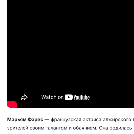
ф
и
я
М
а
р
ь
я
м
Ф
а
р
е
с
л
и
Марьям Фарес
— французская актриса алжирского 
ч
зрителей своим талантом и обаянием. Она родилась в
н