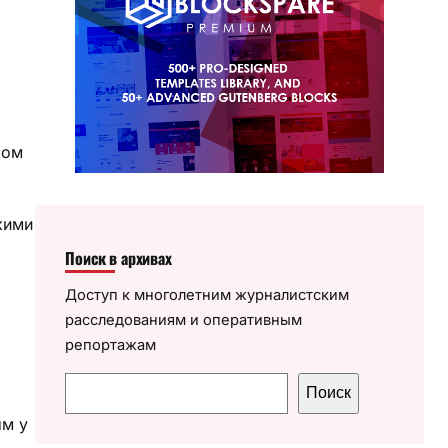
ром
кими
о
Поиск в архивах
Доступ к многолетним журналистским
расследованиям и оперативным
репортажам
П
Поиск
о
ым у
и