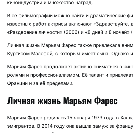
киноиндустрии и множество наград.
т
ы
В ее фильмографии можно найти и драматические фи
е
известных работ актрисы включают «Здравствуйте, др
т
«Раздвоение личности» (2006) и «8 дней и 8 ночей» (
а
й
Личная жизнь Марьям Фарес также привлекала вним
н
Куртисом Малефой, с которым имеет сына. Однако и
ы
и
Марьям Фарес продолжает активно сниматься в кино 
з
ролями и профессионализмом. Её талант и привлека
а
Франции и за её пределами.
п
р
Личная жизнь Марьям Фарес
е
т
н
Марьям Фарес родилась 15 января 1973 года в Халх
ы
эмигрантов. В 2014 году она вышла замуж за франц
е