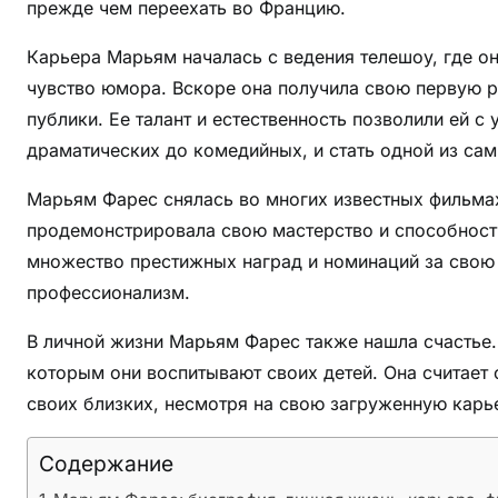
а
прежде чем переехать во Францию.
я
Карьера Марьям началась с ведения телешоу, где о
ж
чувство юмора. Вскоре она получила свою первую ро
и
з
публики. Ее талант и естественность позволили ей 
н
драматических до комедийных, и стать одной из са
ь
Марьям Фарес снялась во многих известных фильмах
к
а
продемонстрировала свою мастерство и способность
р
множество престижных наград и номинаций за свою 
ь
профессионализм.
е
р
В личной жизни Марьям Фарес также нашла счастье.
а
которым они воспитывают своих детей. Она считает
ф
своих близких, несмотря на свою загруженную карь
и
л
Содержание
ь