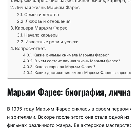
Марьям Фарес: биография, личная жизнь, карьера, 
м
Личная жизнь Марьям Фарес
ы
Семья и детство
и
Любовь и отношения
н
Карьера Марьям Фарес
е
Начало карьеры
т
Известные роли и успехи
о
Вопрос-ответ:
л
Какие фильмы снимала Марьям Фарес?
ь
В чем состоит личная жизнь Марьям Фарес?
Какова карьера Марьям Фарес?
к
Какие достижения имеет Марьям Фарес в карьер
о
—
Марьям Фарес: биография, лична
р
а
с
В 1995 году Марьям Фарес снялась в своем первом 
к
и зрителями. Вскоре после этого она стала одной и
р
фильмах различного жанра. Ее актерское мастерство
ы