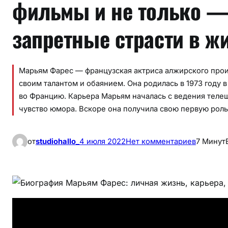
фильмы и не только —
запретные страсти в ж
Марьям Фарес — французская актриса алжирского прои
своим талантом и обаянием. Она родилась в 1973 году 
во Францию. Карьера Марьям началась с ведения телеш
чувство юмора. Вскоре она получила свою первую рол
к
от
studiohallo_
4 июля 2022
Нет комментариев
7 Минут
Б
и
о
г
р
а