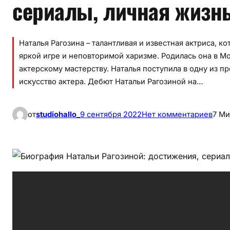
сериалы, личная жизн
Наталья Рагозина – талантливая и известная актриса, к
яркой игре и неповторимой харизме. Родилась она в Мос
актерскому мастерству. Наталья поступила в одну из п
искусство актера. Дебют Натальи Рагозиной на…
к
от
studiohallo_
9 сентября 2022
Нет комментариев
7 Ми
Б
и
о
г
р
а
ф
и
я