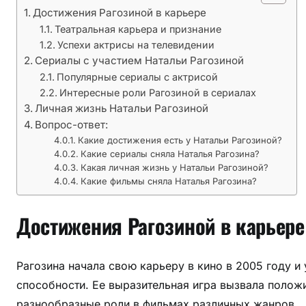
,
Достижения Рагозиной в карьере
л
Театральная карьера и признание
и
Успехи актрисы на телевидении
ч
Сериалы с участием Натальи Рагозиной
н
Популярные сериалы с актрисой
а
Интересные роли Рагозиной в сериалах
я
Личная жизнь Натальи Рагозиной
ж
Вопрос-ответ:
и
Какие достижения есть у Натальи Рагозиной?
Какие сериалы сняла Наталья Рагозина?
з
Какая личная жизнь у Натальи Рагозиной?
н
Какие фильмы сняла Наталья Рагозина?
ь
Достижения Рагозиной в карьере
Рагозина начала свою карьеру в кино в 2005 году и
способности. Ее выразительная игра вызвала полож
разнообразные роли в фильмах различных жанров.