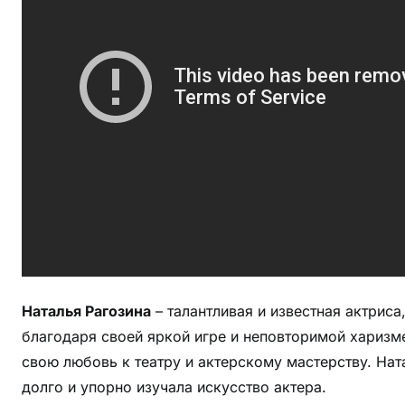
Н
а
т
а
л
ь
и
Р
а
г
о
з
и
Наталья Рагозина
– талантливая и известная актриса
н
благодаря своей яркой игре и неповторимой харизме
о
й
свою любовь к театру и актерскому мастерству. Нат
—
долго и упорно изучала искусство актера.