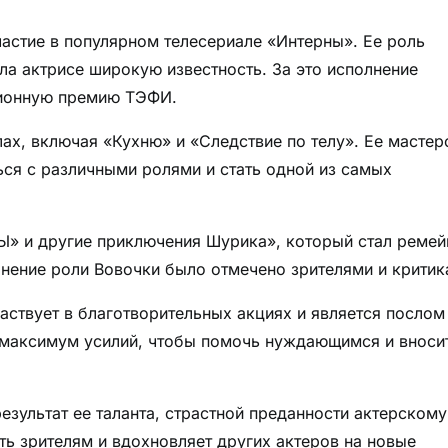
частие в популярном телесериале «Интерны». Ее роль
ла актрисе широкую известность. За это исполнение
зионную премию ТЭФИ.
ах, включая «Кухню» и «Следствие по телу». Ее мастер
ься с различными ролями и стать одной из самых
«Ы» и другие приключения Шурика», который стал реме
лнение роли Вовочки было отмечено зрителями и критик
аствует в благотворительных акциях и является послом
 максимум усилий, чтобы помочь нуждающимся и вноси
езультат ее таланта, страстной преданности актерскому
сть зрителям и вдохновляет других актеров на новые