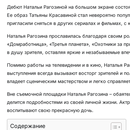
д
Дебют Натальи Рагозиной на большом экране состоял
о
с
Ее образ Татьяны Красавиной стал невероятно попу
т
пригласили сняться в других сериалах и фильмах, с
и
Наталья Рагозина прославилась благодаря своим ро
ж
е
«Домработница», «Третья планета», «Охотники за пр
н
в душу зрителя, оставляя яркие и незабываемые впе
и
Помимо работы на телевидении и в кино, Наталья Ра
я
,
выступления всегда вызывают восторг зрителей и п
с
владеет сценическим мастерством и легко справля
е
Вне съемочной площадки Наталья Рагозина – обаяте
р
и
делится подробностями из своей личной жизни. Актр
а
воспитывают свою прекрасную дочь.
л
ы
Содержание