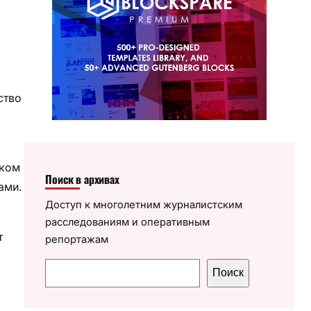
ство
йком
Поиск в архивах
ами.
Доступ к многолетним журналистским
расследованиям и оперативным
т
репортажам
П
Поиск
о
и