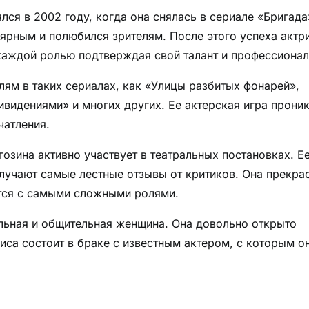
ся в 2002 году, когда она снялась в сериале «Бригада
лярным и полюбился зрителям. После этого успеха актр
 каждой ролью подтверждая свой талант и профессионал
лям в таких сериалах, как «Улицы разбитых фонарей»,
ивидениями» и многих других. Ее актерская игра прони
чатления.
гозина активно участвует в театральных постановках. Е
олучают самые лестные отзывы от критиков. Она прекра
ется с самыми сложными ролями.
льная и общительная женщина. Она довольно открыто
иса состоит в браке с известным актером, с которым о