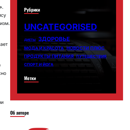
».
Рубрики
ису
изм.
UNCATEGORISED
ЗДОРОВЬЕ
ДИЕТЫ
кает
НОВОСТИ ПЛЮС
МОДА И КРАСОТА
ПРОДУКТЫ ПИТАНИЯ
ПУТЕШЕСТВИЯ
СПОРТ И ЙОГА
е
сно
Метки
ни
Об авторе