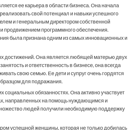
яется ее карьера в области бизнеса. Она начала
 реализовать свой потенциал и навыки успешного
телем и генеральным директором собственной
й и продвижением программного обеспечения.
ания была признана одним из самых инновационных и
ых достижений. Она является любящей матерью двух
занятость и ответственность в бизнесе, она всегда
ивать свою семью. Ее дети и супруг очень гордятся
образцом для подражания.
оих социальных обязанностях. Она активно участвует
тах, направленных на помощь нуждающимся и
 множество людей получили необходимую поддержку
ром успешной женщины, которая не только добилась