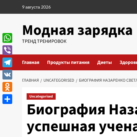
Перейти
9 августа 2026
к
содержимому
Модная зарядка
ТРЕНД ТРЕНИРОВОК
WhatsApp
Viber
Главная
Продукты питания
Диеты
Здоров
Telegram
ГЛАВНАЯ
UNCATEGORISED
БИОГРАФИЯ НАЗАРЕНКО СВЕТ
VK
Odnoklassniki
Uncategorised
Биография Наз
Отправить
успешная учен