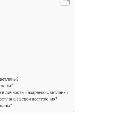
Светланы?
тланы?
в в личности Назаренко Светланы?
ветлана за свои достижения?
тланы?