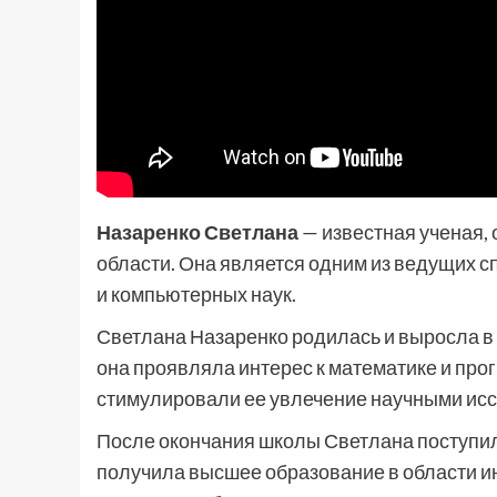
Назаренко Светлана
— известная ученая,
области. Она является одним из ведущих 
и компьютерных наук.
Светлана Назаренко родилась и выросла в 
она проявляла интерес к математике и пр
стимулировали ее увлечение научными ис
После окончания школы Светлана поступил
получила высшее образование в области и