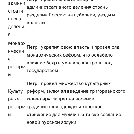
админи
административного деления страны,
страти
разделив Россию на губернии, уезды и
вного
волости.
делени
я
Монарх
Петр I укрепил свою власть и провел ряд
ически
монархических реформ, что ослабило
е
влияние бояр и усилило контроль над
реформ
государством.
ы
Петр I провел множество культурных
Культу
реформ, включая введение григорианского
рные
календаря, запрет на носение
реформ
традиционной одежды и короткое
ы
стрижение для мужчин, а также создание
новой русской азбуки.