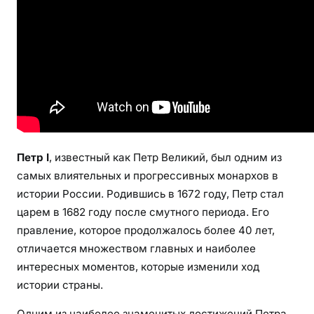
т
о
р
и
ч
е
с
к
и
Петр I
, известный как Петр Великий, был одним из
х
самых влиятельных и прогрессивных монархов в
п
истории России. Родившись в 1672 году, Петр стал
е
царем в 1682 году после смутного периода. Его
р
правление, которое продолжалось более 40 лет,
е
в
отличается множеством главных и наиболее
о
интересных моментов, которые изменили ход
р
истории страны.
о
Одним из наиболее знаменитых достижений Петра