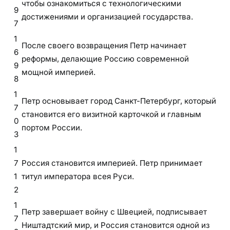
чтобы ознакомиться с технологическими
9
достижениями и организацией государства.
7
1
После своего возвращения Петр начинает
6
реформы, делающие Россию современной
9
мощной империей.
8
1
Петр основывает город Санкт-Петербург, который
7
становится его визитной карточкой и главным
0
портом России.
3
1
7
Россия становится империей. Петр принимает
1
титул императора всея Руси.
2
1
Петр завершает войну с Швецией, подписывает
7
Ништадтский мир, и Россия становится одной из