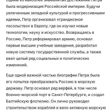
т
была модернизация Российской империи. Будучи
о
в
увлеченным западной культурой и прогрессивными
—
идеями, Петр организовал «грандиозное
г
посольство» в Европу, где он изучал новые
л
технологии, науку и искусство. Возвращаясь в
а
Россию, Петр реформировал армию, основал
в
первые высшие учебные заведения, разработал
н
новую систему государственной службы, а также
ы
ввел целый ряд социальных и политических
е
изменений.
ф
а
Еще одной важной частью биографии Петра была
к
его попытка преобразовать Россию в морскую
т
державу. Петр основал ряд верфей, в том числе
ы
Военно-морской порт в Санкт-Петербурге, и создал
и
Балтийскую флотилию. Он лично руководил
у
строительством кораблей и вело активную морскую
в