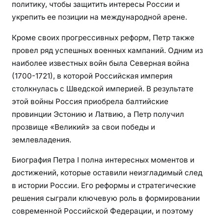
политику, чтобы защитить интересы России и
л
е
укрепить ее позиции на международной арене.
к
Кроме своих прогрессивных реформ, Петр также
а
провел ряд успешных военных кампаний. Одним из
т
наиболее известных войн была Северная война
е
(1700-1721), в которой Российская империя
л
ь
столкнулась с Шведской империей. В результате
н
этой войны Россия приобрела балтийские
ы
провинции Эстонию и Латвию, а Петр получил
е
прозвище «Великий» за свои победы и
и
землевладения.
с
т
Биография Петра I полна интересных моментов и
о
достижений, которые оставили неизгладимый след
р
в истории России. Его реформы и стратегические
и
решения сыграли ключевую роль в формировании
и
современной Российской Федерации, и поэтому
о