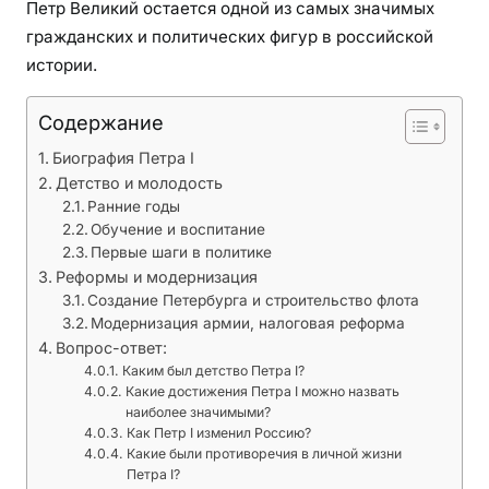
Петр Великий остается одной из самых значимых
в
гражданских и политических фигур в российской
е
истории.
л
и
Содержание
к
о
Биография Петра I
м
Детство и молодость
ц
Ранние годы
а
Обучение и воспитание
Первые шаги в политике
р
Реформы и модернизация
е
Создание Петербурга и строительство флота
Модернизация армии, налоговая реформа
Вопрос-ответ:
Каким был детство Петра I?
Какие достижения Петра I можно назвать
наиболее значимыми?
Как Петр I изменил Россию?
Какие были противоречия в личной жизни
Петра I?