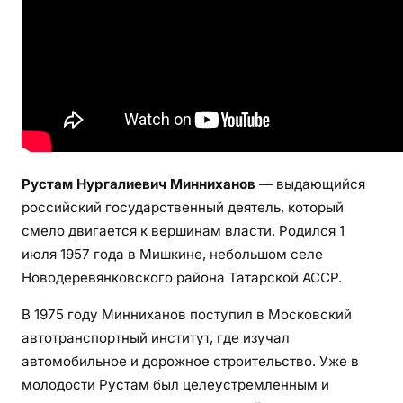
н
н
и
х
а
н
о
в
Рустам Нургалиевич Минниханов
— выдающийся
а
российский государственный деятель, который
—
смело двигается к вершинам власти. Родился 1
п
июля 1957 года в Мишкине, небольшом селе
у
Новодеревянковского района Татарской АССР.
т
ь
В 1975 году Минниханов поступил в Московский
о
автотранспортный институт, где изучал
т
автомобильное и дорожное строительство. Уже в
с
молодости Рустам был целеустремленным и
т