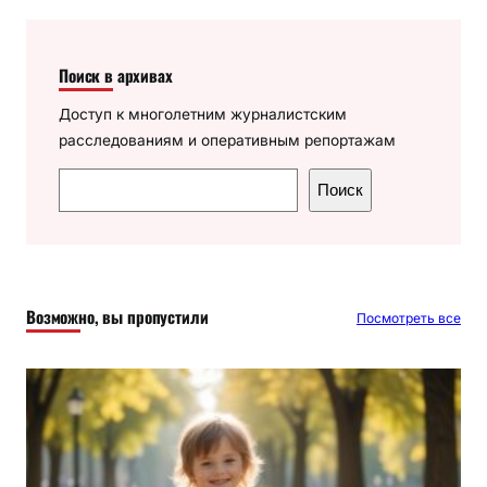
Поиск в архивах
Доступ к многолетним журналистским
расследованиям и оперативным репортажам
П
Поиск
о
и
с
к
Возможно, вы пропустили
Посмотреть все