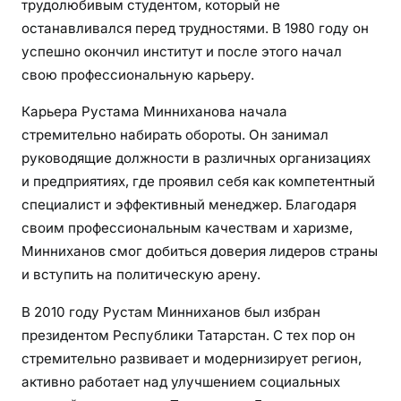
трудолюбивым студентом, который не
у
д
останавливался перед трудностями. В 1980 году он
е
успешно окончил институт и после этого начал
н
свою профессиональную карьеру.
т
Карьера Рустама Минниханова начала
а
д
стремительно набирать обороты. Он занимал
о
руководящие должности в различных организациях
г
и предприятиях, где проявил себя как компетентный
л
специалист и эффективный менеджер. Благодаря
а
своим профессиональным качествам и харизме,
в
Минниханов смог добиться доверия лидеров страны
ы
и вступить на политическую арену.
Т
а
В 2010 году Рустам Минниханов был избран
т
президентом Республики Татарстан. С тех пор он
а
стремительно развивает и модернизирует регион,
р
активно работает над улучшением социальных
с