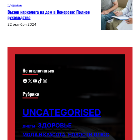
Здоровье
Вызов нарколога на дом в Кемерово: Полное
руководство
22 октября 2024
Не отключаться
Facebook
X
YouTube
TikTok
Instagram
Рубрики
UNCATEGORISED
ЗДОРОВЬЕ
ДИЕТЫ
НОВОСТИ ПЛЮС
МОДА И КРАСОТА