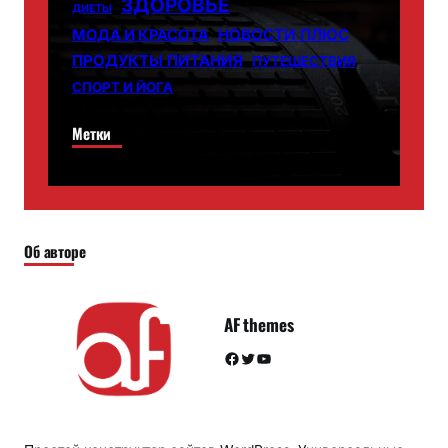
ЗДОРОВЬЕ
ДИЕТЫ
НОВОСТИ ПЛЮС
МОДА И КРАСОТА
ПРОДУКТЫ ПИТАНИЯ
ПУТЕШЕСТВИЯ
СПОРТ И ЙОГА
Метки
Об авторе
AF themes
Facebook
Twitter
YouTube