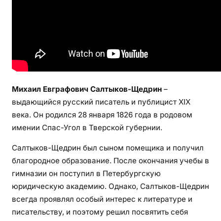
Щ
е
д
р
и
н
а
Михаил Евграфович Салтыков-Щедрин
–
д
выдающийся русский писатель и публицист XIX
л
века. Он родился 28 января 1826 года в родовом
я
имении Спас-Угол в Тверской губернии.
7
к
Салтыков-Щедрин был сыном помещика и получил
л
благородное образование. После окончания учебы в
а
гимназии он поступил в Петербургскую
с
юридическую академию. Однако, Салтыков-Щедрин
с
всегда проявлял особый интерес к литературе и
а
писательству, и поэтому решил посвятить себя
—