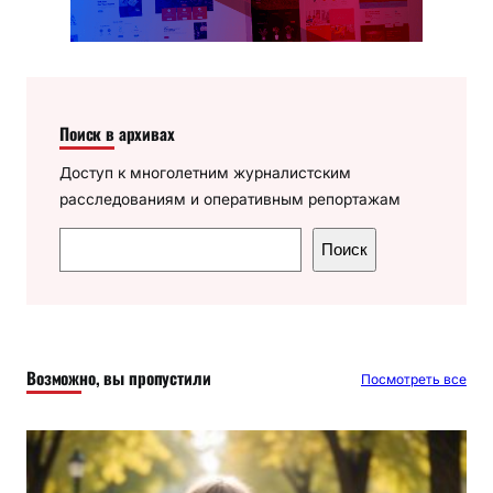
Поиск в архивах
Доступ к многолетним журналистским
расследованиям и оперативным репортажам
П
Поиск
о
и
с
к
Возможно, вы пропустили
Посмотреть все