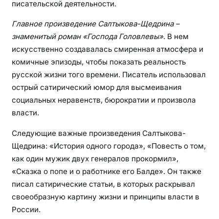
п
писательской деятельности.
р
Главное произведение Салтыкова-Щедрина –
е
знаменитый роман «Господа Головлевы»
. В нем
з
искусственно создавалась смиренная атмосфера и
е
н
комичные эпизоды, чтобы показать реальность
т
русской жизни того времени. Писатель использовал
а
острый сатирический юмор для высмеивания
ц
социальных неравенств, бюрократии и произвола
и
власти.
я
с
Следующие важные произведения Салтыкова-
о
Щедрина: «История одного города», «Повесть о том,
с
как один мужик двух генералов прокормил»,
н
«Сказка о попе и о работнике его Балде». Он также
о
писал сатирические статьи, в которых раскрывал
в
своеобразную картину жизни и принципы власти в
н
России.
ы