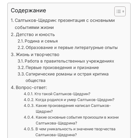
м
Содержание
и
с
Салтыков-Щедрин: презентация с основными
о
событиями жизни
б
Детство и юность
ы
Родина и семья
Образование и первые литературные опыты
т
Жизнь и творчество
и
Работа в правительственных учреждениях
я
Первые произведения и признание
м
Сатирические романы и острая критика
и
общества
ж
Вопрос-ответ:
и
Кто такой Салтыков-Щедрин?
Когда родился и умер Салтыков-Щедрин?
з
Какие произведения написал Салтыков-
н
Щедрин?
и
Какие основные события произошли в жизни
Салтыкова-Щедрина?
В чем уникальность и значение творчества
Салтыкова-Щедрина?