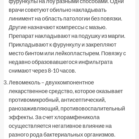
фурункулы на лбу разными способами. Одни
врачи советуют обильно накладывать
линимент на область патологии без повязки.
Другие назначают компрессы с мазью.
Препарат накладывают на подушку из марли.
Прикладывают к фурункулу и закрепляют
место бинтом или лейкопластырем. Повязку с
недавно образовавшегося инфильтрата
снимают через 8-10 часов.
Левомеколь – двухкомпонентное
лекарственное средство, которое оказывает
противомикробный, антисептический,
ранозаживляющий, противовоспалительный
эффекты. За счет хлорамфеникола
осуществляется негативное влияние на
разного рода бактериальных организмов.