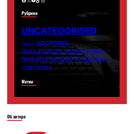
Facebook
X
YouTube
TikTok
Instagram
Рубрики
UNCATEGORISED
ЗДОРОВЬЕ
ДИЕТЫ
НОВОСТИ ПЛЮС
МОДА И КРАСОТА
ПРОДУКТЫ ПИТАНИЯ
ПУТЕШЕСТВИЯ
СПОРТ И ЙОГА
Метки
Об авторе