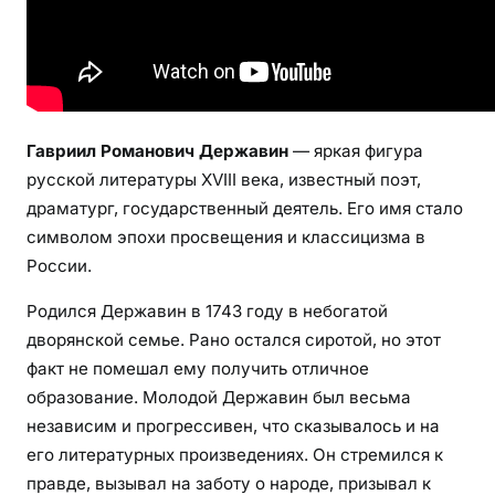
и
я
,
т
в
о
Гавриил Романович Державин
— яркая фигура
р
русской литературы XVIII века, известный поэт,
ч
драматург, государственный деятель. Его имя стало
е
символом эпохи просвещения и классицизма в
с
России.
т
в
Родился Державин в 1743 году в небогатой
о
дворянской семье. Рано остался сиротой, но этот
,
факт не помешал ему получить отличное
д
образование. Молодой Державин был весьма
о
независим и прогрессивен, что сказывалось и на
с
т
его литературных произведениях. Он стремился к
и
правде, вызывал на заботу о народе, призывал к