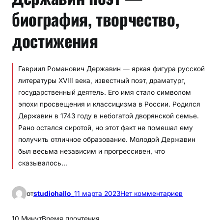
биография, творчество,
достижения
Гавриил Романович Державин — яркая фигура русской
литературы XVIII века, известный поэт, драматург,
государственный деятель. Его имя стало символом
эпохи просвещения и классицизма в России. Родился
Державин в 1743 году в небогатой дворянской семье.
Рано остался сиротой, но этот факт не помешал ему
получить отличное образование. Молодой Державин
был весьма независим и прогрессивен, что
сказывалось…
к
от
studiohallo_
11 марта 2023
Нет комментариев
Д
е
10 Минут
Время прочтения