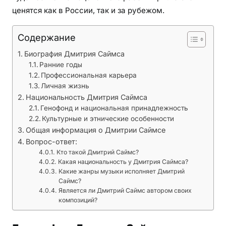
р
ценятся как в России, так и за рубежом.
а
ф
Содержание
и
е
Биография Дмитрия Саймса
й
Ранние годы
,
Профессиональная карьера
н
Личная жизнь
Национальность Дмитрия Саймса
а
Генофонд и национальная принадлежность
ц
Культурные и этнические особенности
и
Общая информация о Дмитрии Саймсе
о
Вопрос-ответ:
н
Кто такой Дмитрий Саймс?
а
Какая национальность у Дмитрия Саймса?
л
Какие жанры музыки исполняет Дмитрий
Саймс?
ь
Является ли Дмитрий Саймс автором своих
н
композиций?
о
с