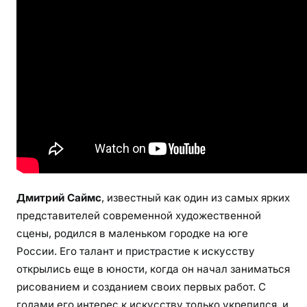
д
и
в
и
т
е
л
ь
н
а
я
л
Дмитрий Саймс
, известный как один из самых ярких
и
представителей современной художественной
ч
сцены, родился в маленьком городке на юге
н
России. Его талант и пристрастие к искусству
о
открылись еще в юности, когда он начал заниматься
с
т
рисованием и созданием своих первых работ. С
ь
годами его интерес к искусству только укрепился, и