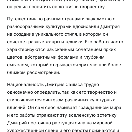
с
он решил посвятить свою жизнь творчеству.
з
Путешествия по разным странам и знакомство с
а
разнообразными культурами вдохновили Дмитрия
х
в
на создание уникального стиля, в котором он
а
сочетает разные жанры и техники. Его работы часто
т
характеризуются изысканным сочетанием ярких
ы
цветов, абстрактными формами и глубоким
в
смыслом, который открывается зрителю при более
а
близком рассмотрении.
ю
щ
Национальность Дмитрия Саймса трудно
е
однозначно определить, так как его творчество и
й
стиль являются синтезом различных культурных
б
влияний. Он сам себя называет гражданином мира,
и
и его работы отражают эту вселенскую эстетику.
о
Дмитрий постоянно растущая сила на мировой
г
художественной сцене и его работы признаются и