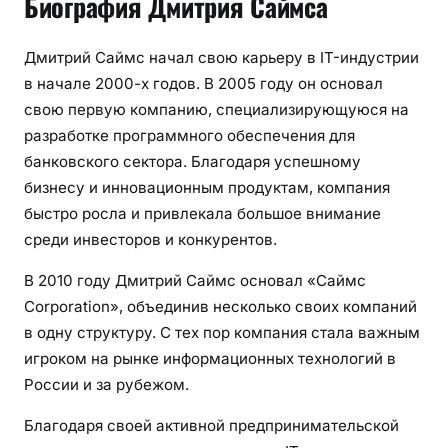
Биография Дмитрия Саймса
т
ь
Дмитрий Саймс начал свою карьеру в IT-индустрии
и
м
в начале 2000-х годов. В 2005 году он основал
н
свою первую компанию, специализирующуюся на
о
разработке программного обеспечения для
ж
банковского сектора. Благодаря успешному
е
бизнесу и инновационным продуктам, компания
с
быстро росла и привлекала большое внимание
т
среди инвесторов и конкурентов.
в
о
В 2010 году Дмитрий Саймс основал «Саймс
м
Corporation», объединив несколько своих компаний
и
в одну структуру. С тех пор компания стала важным
н
игроком на рынке информационных технологий в
т
России и за рубежом.
е
р
Благодаря своей активной предпринимательской
е