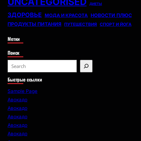
UNCATEGORISED
ДИЕТЫ
ЗДОРОВЬЕ
НОВОСТИ ПЛЮС
МОДА И КРАСОТА
ПРОДУКТЫ ПИТАНИЯ
ПУТЕШЕСТВИЯ
СПОРТ И ЙОГА
Метки
Поиск
S
e
Быстрые ссылки
a
r
Sample Page
c
Авокадо
h
Авокадо
Авокадо
Авокадо
Авокадо