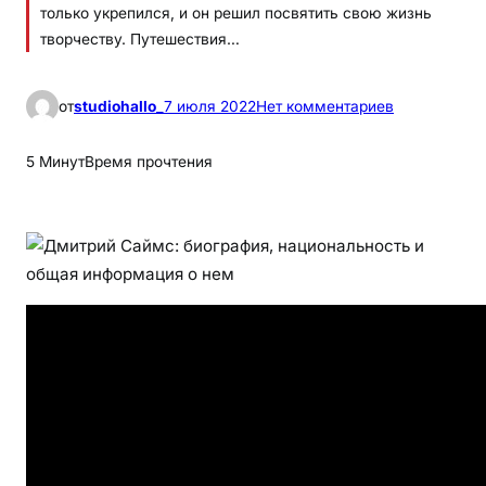
только укрепился, и он решил посвятить свою жизнь
творчеству. Путешествия…
к
от
studiohallo_
7 июля 2022
Нет комментариев
Д
м
5 Минут
Время прочтения
и
т
р
и
й
С
а
й
м
с
–
у