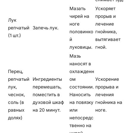
Мазать
Ускоряет
чирей на
прорыв и
Лук
ноге
лечение
репчатый
Запечь лук.
половинко
гнойника,
(1 шт.)
й
вытягивает
луковицы.
гной.
Мазь
наносят в
Перец,
охлажденн
репчатый
Ингредиенты
ом
Ускорение
лук,
перемешать,
состоянии.
прорыва и
чеснок,
поместить в
Наносить
лечения
соль (в
духовой шкаф
на повязку
гнойника на
равных
на 20 минут.
или
ноге.
долях)
непосредс
твенно на