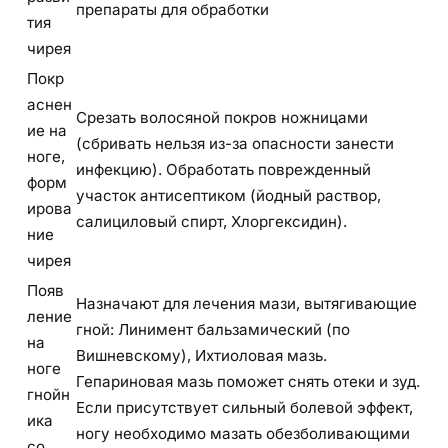
препараты для обработки
тия
чирея
Покр
аснен
Срезать волосяной покров ножницами
ие на
(сбривать нельзя из-за опасности занести
ноге,
инфекцию). Обработать поврежденный
форм
участок антисептиком (йодный раствор,
ирова
салициловый спирт, Хлоргексидин).
ние
чирея
Появ
Назначают для лечения мази, вытягивающие
ление
гной: Линимент бальзамический (по
на
Вишневскому), Ихтиоловая мазь.
ноге
Гепариновая мазь поможет снять отеки и зуд.
гнойн
Если присутствует сильный болевой эффект,
ика
ногу необходимо мазать обезболивающими
со