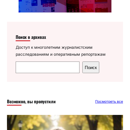
Поиск в архивах
Доступ к многолетним журналистским
расследованиям и оперативным репортажам
П
Поиск
о
и
с
к
Возможно, вы пропустили
Посмотреть все