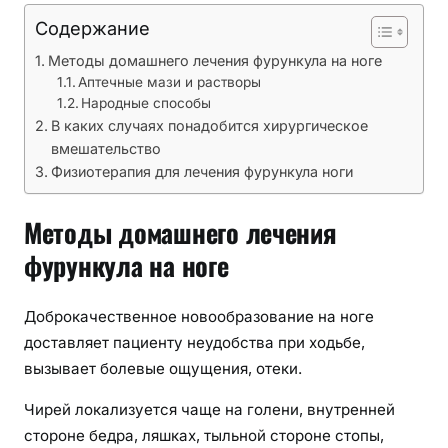
т
о
Содержание
д
Методы домашнего лечения фурункула на ноге
ы
Аптечные мази и растворы
э
Народные способы
ф
В каких случаях понадобится хирургическое
ф
вмешательство
е
Физиотерапия для лечения фурункула ноги
к
т
Методы домашнего лечения
и
фурункула на ноге
в
н
о
Доброкачественное новообразование на ноге
г
доставляет пациенту неудобства при ходьбе,
о
вызывает болевые ощущения, отеки.
л
Чирей локализуется чаще на голени, внутренней
е
ч
стороне бедра, ляшках, тыльной стороне стопы,