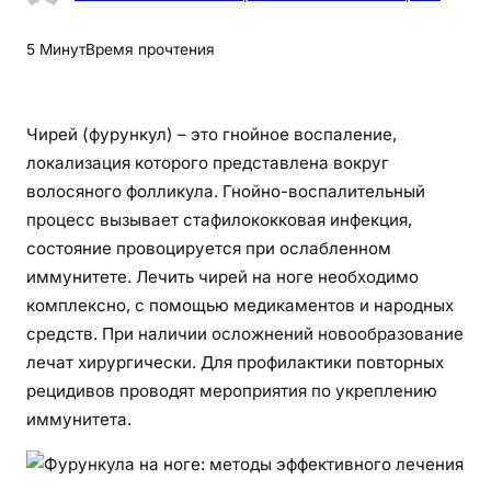
Ф
у
5 Минут
Время прочтения
р
у
н
Чирей (фурункул) – это гнойное воспаление,
к
локализация которого представлена вокруг
у
волосяного фолликула. Гнойно-воспалительный
л
процесс вызывает стафилококковая инфекция,
а
состояние провоцируется при ослабленном
н
иммунитете. Лечить чирей на ноге необходимо
а
комплексно, с помощью медикаментов и народных
н
средств. При наличии осложнений новообразование
о
г
лечат хирургически. Для профилактики повторных
е
рецидивов проводят мероприятия по укреплению
:
иммунитета.
м
е