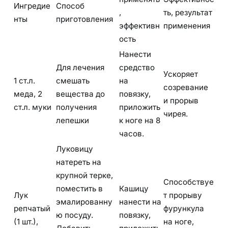
Ингредие
Способ
,
ть, результат
нты
приготовления
эффективн
применения
ость
Нанести
Для лечения
средство
Ускоряет
1 ст.л.
смешать
на
созревание
меда, 2
вещества до
повязку,
и прорыв
ст.л. муки
получения
приложить
чирея.
лепешки
к ноге на 8
часов.
Луковицу
натереть на
крупной терке,
Способствуе
поместить в
Кашицу
Лук
т прорыву
эмалированну
нанести на
репчатый
фурункула
ю посуду.
повязку,
(1 шт.),
на ноге,