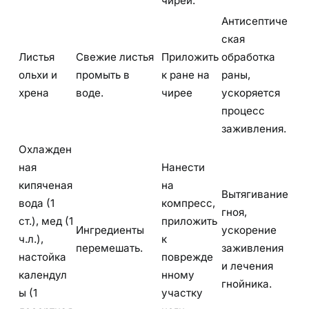
чирей.
Антисептиче
ская
Листья
Свежие листья
Приложить
обработка
ольхи и
промыть в
к ране на
раны,
хрена
воде.
чирее
ускоряется
процесс
заживления.
Охлажден
ная
Нанести
кипяченая
на
Вытягивание
вода (1
компресс,
гноя,
ст.), мед (1
приложить
Ингредиенты
ускорение
ч.л.),
к
перемешать.
заживления
настойка
поврежде
и лечения
календул
нному
гнойника.
ы (1
участку