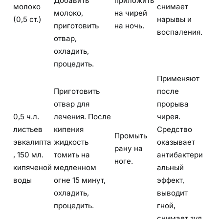
Добавить
приложить
молоко
снимает
молоко,
на чирей
(0,5 ст.)
нарывы и
приготовить
на ночь.
воспаления.
отвар,
охладить,
процедить.
Применяют
Приготовить
после
отвар для
прорыва
0,5 ч.л.
лечения. После
чирея.
листьев
кипения
Средство
Промыть
эвкалипта
жидкость
оказывает
рану на
, 150 мл.
томить на
антибактери
ноге.
кипяченой
медленном
альный
воды
огне 15 минут,
эффект,
охладить,
выводит
процедить.
гной,
снимает зуд.