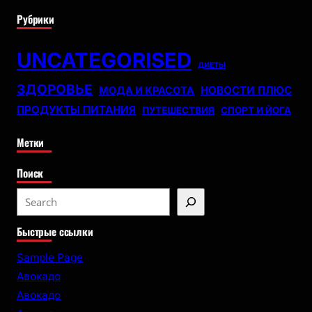
Рубрики
UNCATEGORISED
ДИЕТЫ
ЗДОРОВЬЕ
НОВОСТИ ПЛЮС
МОДА И КРАСОТА
ПРОДУКТЫ ПИТАНИЯ
ПУТЕШЕСТВИЯ
СПОРТ И ЙОГА
Метки
Поиск
S
e
Быстрые ссылки
a
r
Sample Page
c
Авокадо
h
Авокадо