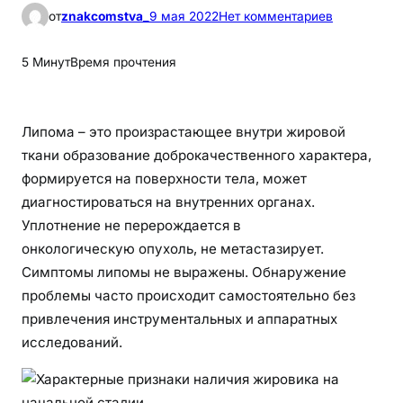
к
от
znakcomstva_
9 мая 2022
Нет комментариев
Х
а
5 Минут
Время прочтения
р
а
к
Липома – это произрастающее внутри жировой
т
ткани образование доброкачественного характера,
е
формируется на поверхности тела, может
р
диагностироваться на внутренних органах.
н
Уплотнение не перерождается в
ы
онкологическую опухоль,
не метастазирует.
е
Симптомы липомы не выражены. Обнаружение
п
проблемы часто происходит самостоятельно без
р
и
привлечения инструментальных и аппаратных
з
исследований.
н
а