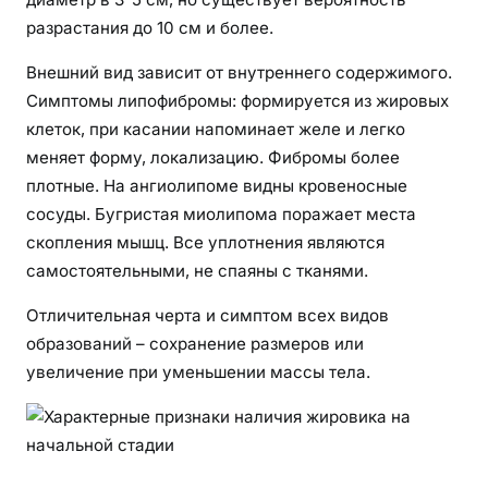
н
разрастания до 10 см и более.
а
ч
Внешний вид зависит от внутреннего содержимого.
а
Симптомы липофибромы: формируется из жировых
л
клеток, при касании напоминает желе и легко
ь
меняет форму, локализацию. Фибромы более
н
плотные. На ангиолипоме видны кровеносные
о
сосуды. Бугристая миолипома поражает места
й
скопления мышц. Все уплотнения являются
с
самостоятельными, не спаяны с тканями.
т
а
Отличительная черта и симптом всех видов
д
образований – сохранение размеров или
и
увеличение при уменьшении массы тела.
и