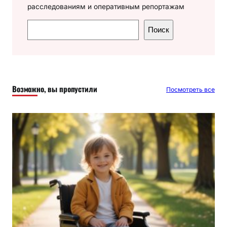
расследованиям и оперативным репортажам
П
Поиск
о
и
с
к
Возможно, вы пропустили
Посмотреть все