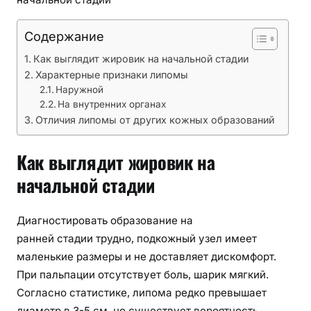
к
и
н
Содержание
а
Как выглядит жировик на начальной стадии
л
Характерные признаки липомы
и
Наружной
ч
На внутренних органах
и
Отличия липомы от других кожных образований
я
ж
Как выглядит жировик на
и
начальной стадии
р
о
в
Диагностировать образование на
и
ранней стадии трудно, подкожный узел имеет
к
маленькие размеры и не доставляет дискомфорт.
а
При пальпации отсутствует боль, шарик мягкий.
н
Согласно статистике, липома редко превышает
а
диаметр в 3-5 см, но существует вероятность