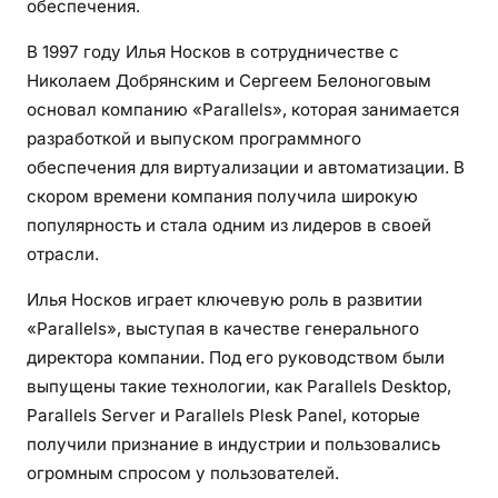
обеспечения.
х
н
В 1997 году Илья Носков в сотрудничестве с
о
Николаем Добрянским и Сергеем Белоноговым
л
основал компанию «Parallels», которая занимается
о
разработкой и выпуском программного
г
обеспечения для виртуализации и автоматизации. В
и
скором времени компания получила широкую
я
популярность и стала одним из лидеров в своей
м
отрасли.
и
п
Илья Носков играет ключевую роль в развитии
р
«Parallels», выступая в качестве генерального
о
директора компании. Под его руководством были
г
выпущены такие технологии, как Parallels Desktop,
р
Parallels Server и Parallels Plesk Panel, которые
а
получили признание в индустрии и пользовались
м
огромным спросом у пользователей.
м