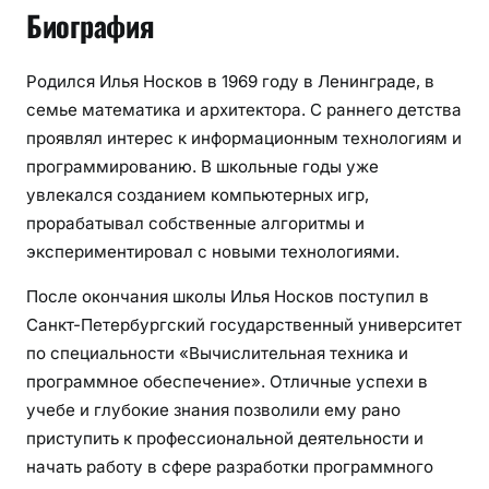
а
Биография
п
о
Родился Илья Носков в 1969 году в Ленинграде, в
и
семье математика и архитектора. С раннего детства
н
проявлял интерес к информационным технологиям и
ф
программированию. В школьные годы уже
о
р
увлекался созданием компьютерных игр,
м
прорабатывал собственные алгоритмы и
а
экспериментировал с новыми технологиями.
ц
После окончания школы Илья Носков поступил в
и
Санкт-Петербургский государственный университет
о
н
по специальности «Вычислительная техника и
н
программное обеспечение». Отличные успехи в
ы
учебе и глубокие знания позволили ему рано
м
приступить к профессиональной деятельности и
т
начать работу в сфере разработки программного
е