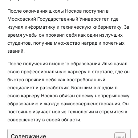
к
После окончания школы Носков поступил в
а
Московский Государственный Университет, где
р
изучал информатику и техническую кибернетику. За
ь
время учебы он проявил себя как один из лучших
е
р
студентов, получив множество наград и почетных
а
званий.
п
После получения высшего образования Илья начал
о
свою профессиональную карьеру в стартапе, где он
п
у
быстро проявил себя как востребованный
л
специалист и разработчик. Большим вкладом в
я
свою карьеру Носков обязан своему непрерывному
р
образованию и жажде самосовершенствования. Он
н
постоянно изучает новые технологии и стремится к
о
совершенству в своей области.
г
о
Содержание