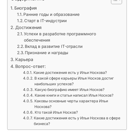
р
о
Биография
Ранние годы и образование
с
Старт в IT-индустрии
с
Достижения
и
Успехи в разработке программного
й
обеспечения
с
Вклад в развитие IT-отрасли
к
Признание и награды
о
Карьера
г
Вопрос-ответ:
о
Какие достижения есть у Ильи Носкова?
В какой сфере карьеры Илья Носков достиг
с
наибольших успехов?
о
Какую биографию имеет Илья Носков?
в
Какие книги и статьи написал Илья Носков?
е
Каковы основные черты характера Ильи
Носкова?
т
Кто такой Илья Носков?
н
Какие достижения есть у Ильи Носкова в сфере
и
бизнеса?
к