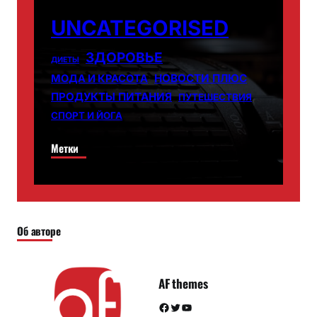
UNCATEGORISED
ЗДОРОВЬЕ
ДИЕТЫ
НОВОСТИ ПЛЮС
МОДА И КРАСОТА
ПРОДУКТЫ ПИТАНИЯ
ПУТЕШЕСТВИЯ
СПОРТ И ЙОГА
Метки
Об авторе
AF themes
Facebook
Twitter
YouTube