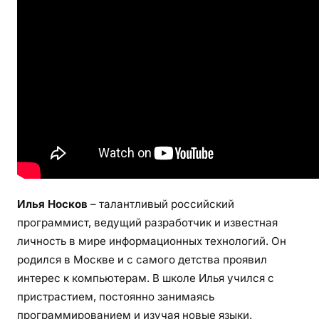
о
г
р
а
ф
и
я
,
д
о
с
т
Илья Носков
– талантливый российский
и
программист, ведущий разработчик и известная
ж
личность в мире информационных технологий. Он
е
родился в Москве и с самого детства проявил
н
интерес к компьютерам. В школе Илья учился с
и
пристрастием, постоянно занимаясь
я
и
программированием и изучая новые языки.