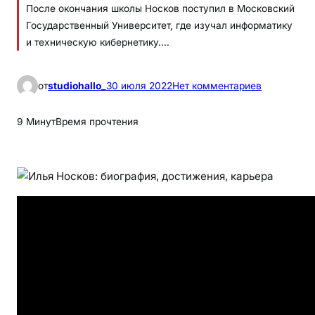
После окончания школы Носков поступил в Московский
Государственный Университет, где изучал информатику
и техническую кибернетику.…
к
от
studiohallo_
30 июля 2022
Нет комментариев
И
л
9 Минут
Время прочтения
ь
я
Н
о
с
к
о
в
—
б
и