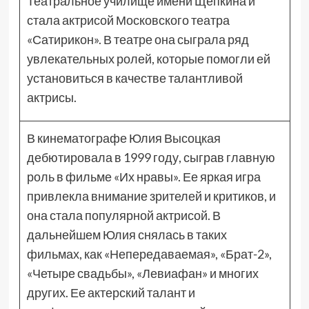
Театральное училище имени Щепкина и
стала актрисой Московского театра
«Сатирикон». В театре она сыграла ряд
увлекательных ролей, которые помогли ей
установиться в качестве талантливой
актрисы.
В кинематографе Юлия Высоцкая
дебютировала в 1999 году, сыграв главную
роль в фильме «Их нравы». Ее яркая игра
привлекла внимание зрителей и критиков, и
она стала популярной актрисой. В
дальнейшем Юлия снялась в таких
фильмах, как «Непередаваемая», «Брат-2»,
«Четыре свадьбы», «Левиафан» и многих
других. Ее актерский талант и