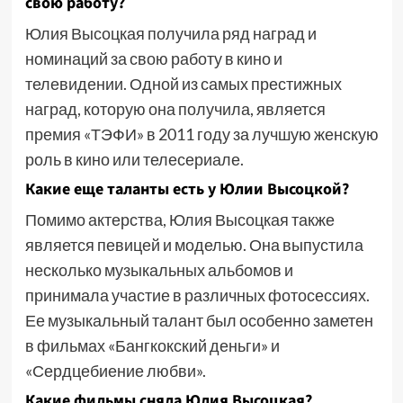
свою работу?
Юлия Высоцкая получила ряд наград и
номинаций за свою работу в кино и
телевидении. Одной из самых престижных
наград, которую она получила, является
премия «ТЭФИ» в 2011 году за лучшую женскую
роль в кино или телесериале.
Какие еще таланты есть у Юлии Высоцкой?
Помимо актерства, Юлия Высоцкая также
является певицей и моделью. Она выпустила
несколько музыкальных альбомов и
принимала участие в различных фотосессиях.
Ее музыкальный талант был особенно заметен
в фильмах «Бангкокский деньги» и
«Сердцебиение любви».
Какие фильмы сняла Юлия Высоцкая?