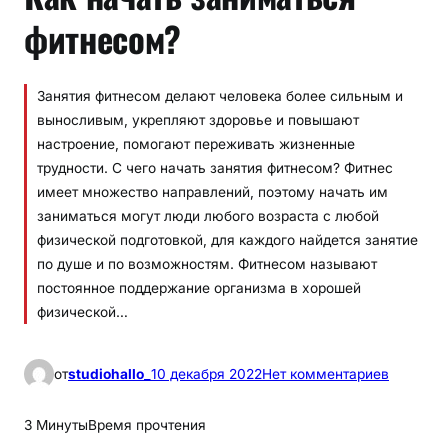
фитнесом?
Занятия фитнесом делают человека более сильным и
выносливым, укрепляют здоровье и повышают
настроение, помогают переживать жизненные
трудности. С чего начать занятия фитнесом? Фитнес
имеет множество направлений, поэтому начать им
заниматься могут люди любого возраста с любой
физической подготовкой, для каждого найдется занятие
по душе и по возможностям. Фитнесом называют
постоянное поддержание организма в хорошей
физической…
к
от
studiohallo_
10 декабря 2022
Нет комментариев
К
а
3 Минуты
Время прочтения
к