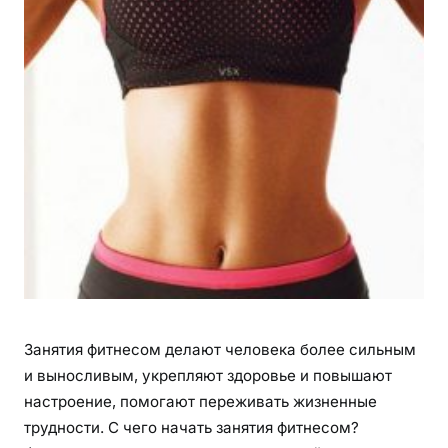
т
н
е
с
о
м
?
Занятия фитнесом делают человека более сильным
и выносливым, укрепляют здоровье и повышают
настроение, помогают переживать жизненные
трудности. С чего начать занятия фитнесом?