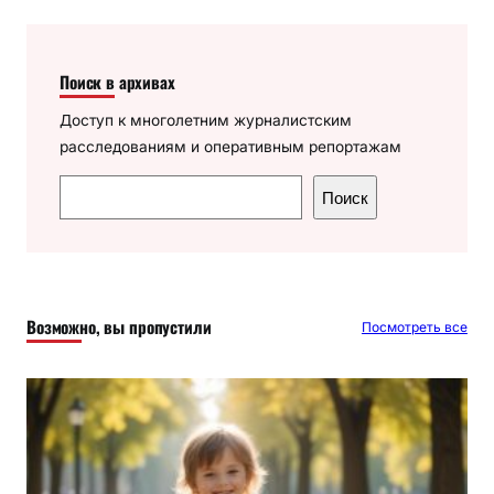
Поиск в архивах
Доступ к многолетним журналистским
расследованиям и оперативным репортажам
П
Поиск
о
и
с
к
Возможно, вы пропустили
Посмотреть все