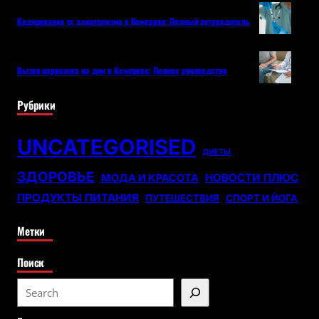
Кодирование от алкоголизма в Кемерово: Полный путеводитель
Вызов нарколога на дом в Кемерово: Полное руководство
Рубрики
UNCATEGORISED
ДИЕТЫ
ЗДОРОВЬЕ
НОВОСТИ ПЛЮС
МОДА И КРАСОТА
ПРОДУКТЫ ПИТАНИЯ
ПУТЕШЕСТВИЯ
СПОРТ И ЙОГА
Метки
Поиск
S
e