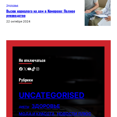
Здоровье
Вызов нарколога на дом в Кемерово: Полное
руководство
22 октября 2024
Не отключаться
Facebook
X
YouTube
TikTok
Instagram
Рубрики
UNCATEGORISED
ЗДОРОВЬЕ
ДИЕТЫ
НОВОСТИ ПЛЮС
МОДА И КРАСОТА