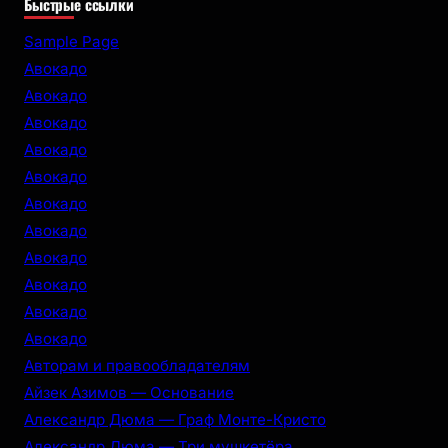
Быстрые ссылки
a
r
Sample Page
c
Авокадо
h
Авокадо
Авокадо
Авокадо
Авокадо
Авокадо
Авокадо
Авокадо
Авокадо
Авокадо
Авокадо
Авторам и правообладателям
Айзек Азимов — Основание
Александр Дюма — Граф Монте-Кристо
Александр Дюма — Три мушкетёра