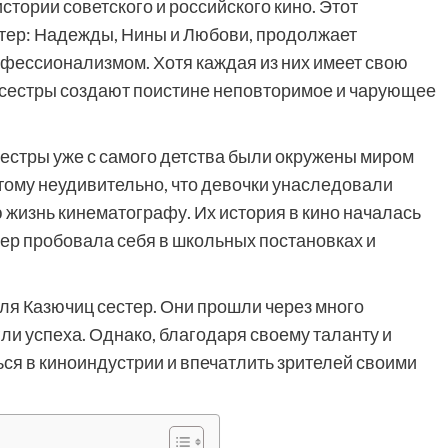
стории советского и российского кино. Этот
стер: Надежды, Нины и Любови, продолжает
офессионализмом. Хотя каждая из них имеет свою
и сестры создают поистине неповторимое и чарующее
естры уже с самого детства были окружены миром
этому неудивительно, что девочки унаследовали
 жизнь кинематографу. Их история в кино началась
тер пробовала себя в школьных постановках и
для Казючиц сестер. Они прошли через много
ли успеха. Однако, благодаря своему таланту и
ься в киноиндустрии и впечатлить зрителей своими