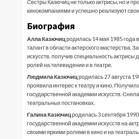
Сестры Казючиц не только актрисы, но и п
кинокомпаниями и успешно реализуют свои
Биография
Алла Казючиц
родилась 14 мая 1985 года в
талант в области актерского мастерства.
искусств, получив специальность актрисы 
ролей на телевидении и в театре.
Людмила Казючиц
родилась 27 августа 19
проявила интерес к театру и кино. Получи
государственной академии искусств. Сняла
театральных постановках.
Галина Казючиц
родилась 3 сентября 1990
государственной академии искусств на актр
своими яркими ролями в кино и на театраль