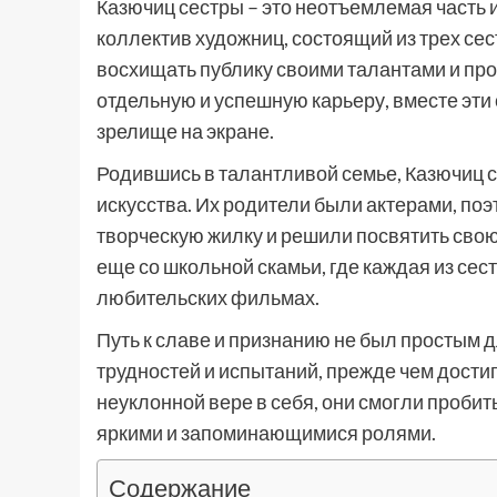
Казючиц сестры – это неотъемлемая часть и
коллектив художниц, состоящий из трех се
восхищать публику своими талантами и пр
отдельную и успешную карьеру, вместе эт
зрелище на экране.
Родившись в талантливой семье, Казючиц с
искусства. Их родители были актерами, по
творческую жилку и решили посвятить свою
еще со школьной скамьи, где каждая из сес
любительских фильмах.
Путь к славе и признанию не был простым 
трудностей и испытаний, прежде чем достиг
неуклонной вере в себя, они смогли пробит
яркими и запоминающимися ролями.
Содержание