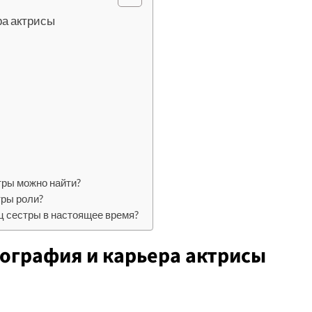
ра актрисы
тры можно найти?
тры роли?
 сестры в настоящее время?
иография и карьера актрисы