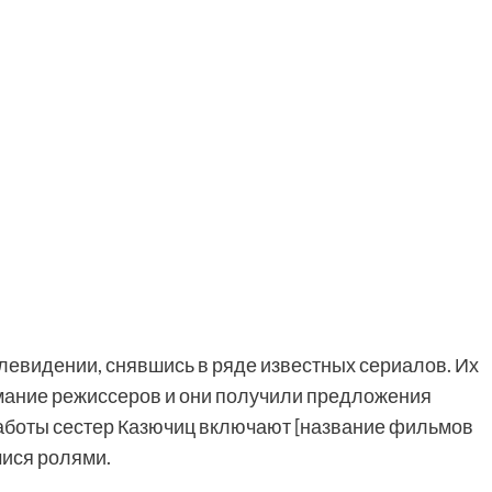
левидении, снявшись в ряде известных сериалов. Их
мание режиссеров и они получили предложения
аботы сестер Казючиц включают [название фильмов
мися ролями.