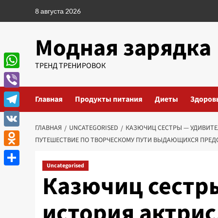
Перейти
8 августа 2026
к
содержимому
Модная зарядка
ТРЕНД ТРЕНИРОВОК
WhatsApp
Viber
Главная
Продукты питания
Диеты
Здоров
Telegram
ГЛАВНАЯ
UNCATEGORISED
КАЗЮЧИЦ СЕСТРЫ — УДИВИТЕЛ
VK
ПУТЕШЕСТВИЕ ПО ТВОРЧЕСКОМУ ПУТИ ВЫДАЮЩИХСЯ ПРЕДС
Odnoklassniki
Uncategorised
Отправить
Казючиц сестр
история актрис