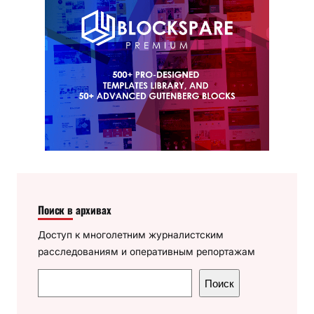
Поиск в архивах
Доступ к многолетним журналистским
расследованиям и оперативным репортажам
П
Поиск
о
и