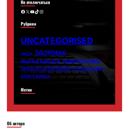
Не отключаться
Facebook
X
YouTube
TikTok
Instagram
Рубрики
UNCATEGORISED
ЗДОРОВЬЕ
ДИЕТЫ
НОВОСТИ ПЛЮС
МОДА И КРАСОТА
ПРОДУКТЫ ПИТАНИЯ
ПУТЕШЕСТВИЯ
СПОРТ И ЙОГА
Метки
Об авторе