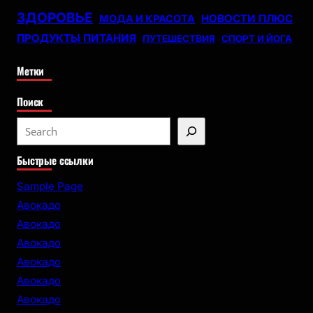
ЗДОРОВЬЕ
НОВОСТИ ПЛЮС
МОДА И КРАСОТА
ПРОДУКТЫ ПИТАНИЯ
ПУТЕШЕСТВИЯ
СПОРТ И ЙОГА
Метки
Поиск
S
e
Быстрые ссылки
a
r
Sample Page
c
Авокадо
h
Авокадо
Авокадо
Авокадо
Авокадо
Авокадо