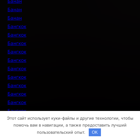
Банан
Банан
Банан
Бангкок
Бангкок
Бангкок
Бангкок
Бангкок
Бангкок
Бангкок
Бангкок
Бангкок
Бангкок
Бангкок
Этот сайт использует куки-файлы и другие технологии, чтобы
Бангкок
помочь вам в навигации, а также предоставить лучший
Бангкок
пользовательский опыт.
OK
Бангкок