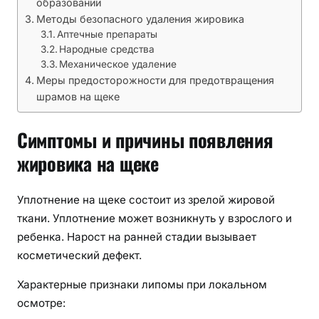
а
образований
щ
Методы безопасного удаления жировика
Аптечные препараты
е
Народные средства
к
Механическое удаление
е
Меры предосторожности для предотвращения
:
шрамов на щеке
к
а
Симптомы и причины появления
к
и
жировика на щеке
з
б
Уплотнение на щеке состоит из зрелой жировой
а
ткани. Уплотнение может возникнуть у взрослого и
в
ребенка. Нарост на ранней стадии вызывает
и
косметический дефект.
т
ь
Характерные признаки липомы при локальном
с
осмотре:
я