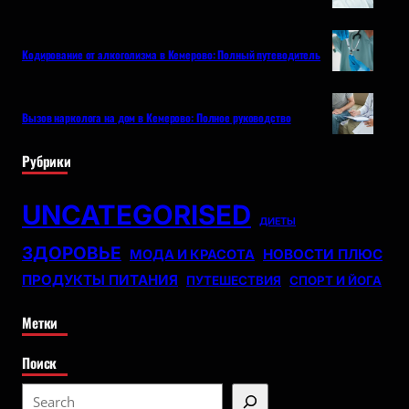
Кодирование от алкоголизма в Кемерово: Полный путеводитель
Вызов нарколога на дом в Кемерово: Полное руководство
Рубрики
UNCATEGORISED
ДИЕТЫ
ЗДОРОВЬЕ
НОВОСТИ ПЛЮС
МОДА И КРАСОТА
ПРОДУКТЫ ПИТАНИЯ
ПУТЕШЕСТВИЯ
СПОРТ И ЙОГА
Метки
Поиск
S