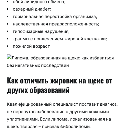
сбой липидного обмена;
с
сахарный диабет;
т
гормональная перестройка организма;
в
наследственная предрасположенность;
и
гипофизарные нарушения;
й
травмы с вовлечением жировой клетчатки;
пожилой возраст.
Как отличить жировик на щеке от
других образований
Квалифицированный специалист поставит диагноз,
не перепутав заболевание с другими кожными
уплотнениями. Если липома, локализованная на
щеке, твердая – признак фибролипомы.