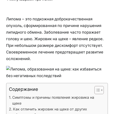
п
о
м
Липома – это подкожная доброкачественная
а
опухоль, сформированная по причине нарушения
,
липидного обмена. Заболевание часто поражает
о
голову и шею. Жировик на щеке – явление редкое.
б
При небольшом размере дискомфорт отсутствует.
р
Своевременное лечение предотвращает развитие
а
осложнений.
з
о
в
а
н
Содержание
н
а
Симптомы и причины появления жировика на
я
щеке
н
Как отличить жировик на щеке от других