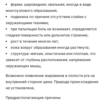
б
форма: шаровидная, овальная, иногда в виде
е
многоузлового образования;
з
подвижна по причине отсутствия спайки с
н
окружающими тканями;
е
при пальпации боль не возникает, определяется
г
гладкая поверхность или дольчатое строение;
а
рост в течение многих лет;
т
кожа вокруг образования иногда растянута;
и
в
структура: мягкая, эластичная или плотная, что
н
зависит от глубины расположения, напряжения
ы
окружающих мышц.
х
Возможно появление жировиков в полости рта на
п
внутренней стороне щеки. Природа происхождения
о
с
не установлена.
л
Предрасполагающие причины:
е
д