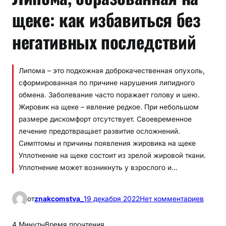
щеке: как избавиться без
негативных последствий
Липома – это подкожная доброкачественная опухоль,
сформированная по причине нарушения липидного
обмена. Заболевание часто поражает голову и шею.
Жировик на щеке – явление редкое. При небольшом
размере дискомфорт отсутствует. Своевременное
лечение предотвращает развитие осложнений.
Симптомы и причины появления жировика на щеке
Уплотнение на щеке состоит из зрелой жировой ткани.
Уплотнение может возникнуть у взрослого и…
к
от
znakcomstva_
19 декабря 2022
Нет комментариев
Л
и
4 Минуты
Время прочтения