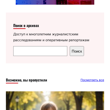
Поиск в архивах
Доступ к многолетним журналистским
расследованиям и оперативным репортажам
П
Поиск
о
и
с
к
Возможно, вы пропустили
Посмотреть все