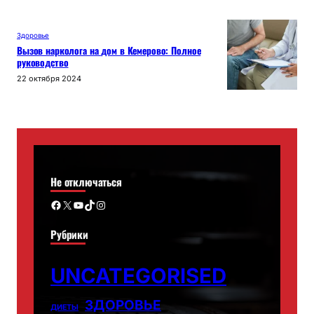
Здоровье
Вызов нарколога на дом в Кемерово: Полное
руководство
22 октября 2024
Не отключаться
Facebook
X
YouTube
TikTok
Instagram
Рубрики
UNCATEGORISED
ЗДОРОВЬЕ
ДИЕТЫ