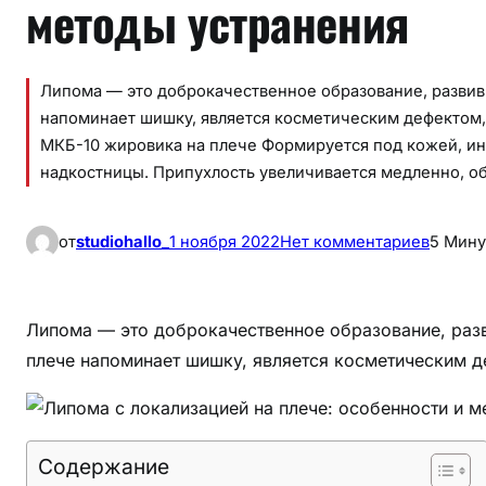
методы устранения
Липома — это доброкачественное образование, развив
напоминает шишку, является косметическим дефектом, 
МКБ-10 жировика на плече Формируется под кожей, и
надкостницы. Припухлость увеличивается медленно, об
к
от
studiohallo_
1 ноября 2022
Нет комментариев
5 Мину
Л
и
п
Липома — это доброкачественное образование, раз
о
плече напоминает шишку, является косметическим д
м
а
с
л
Содержание
о