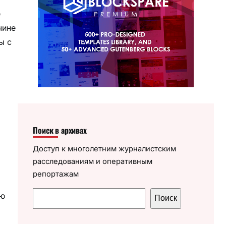
е
чине
ы с
Поиск в архивах
Доступ к многолетним журналистским
расследованиям и оперативным
репортажам
П
ую
Поиск
о
и