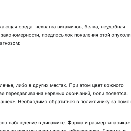
ающая среда, нехватка витаминов, белка, неудобная
й закономерности, предпосылок появления этой опухоли
иагнозом:
ечье, либо в других местах. При этом цвет кожного
ае передавливания нервных окончаний, боли появятся.
ашек». Необходимо обратиться в поликлинику за пом
вано наблюдение в динамике. Форма и размер «шарика»
 случае рекомендуют удалить образование. Липома на