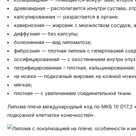
:
о
древовидная – располагается изнутри сустава, от
с
капсулированная — разрастается в органе;
о
кавернозная — жировик с множеством сосудов, 
б
диффузная — без капсулы;
е
болезненная — вид липоматоза;
н
фиброзная — плотная липома с гиперплазией соед
н
оссифицированная — с окостенением внутри опух
о
петрифицированная – плотная, кальцинированная;
с
на ножке — подкожный жировик на кожной ножк
т
и
мягкая;
и
плотная — с увеличением соединительной ткани.
м
Липома плеча международный код по МКБ 10 D17.2 
е
т
подкожной клетчатки конечностей».
о
д