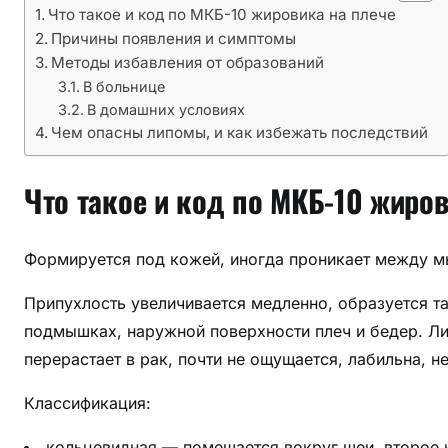
Что такое и код по МКБ-10 жировика на плече
к
Причины появления и симптомы
а
Методы избавления от образований
л
В больнице
и
В домашних условиях
з
Чем опасны липомы, и как избежать последствий
а
ц
Что такое и код по МКБ-10 жиров
и
е
й
Формируется под кожей, иногда проникает между м
н
а
Припухлость увеличивается медленно, образуется та
п
подмышках, наружной поверхности плеч и бедер. Ли
л
перерастает в рак, почти не ощущается, лабильна, 
е
ч
Классификация:
е
кольцевидная — помещается вокруг шеи, второе 