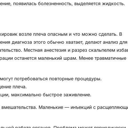
ение, появилась болезненность, выделяется жидкость.
жировик возле плеча опасным и что можно сделать. В
ния диагноза этого обычно хватает, делают анализ для
тельство. Местная анестезия и разрез скальпелем изба
ерации останется маленький шрам. Менее травматичные
 могут потребоваться повторные процедуры.
ение плеча.
кции, максимально быстрое заживление.
о вмешательства. Маленькие — инъекций с расщепляющ
альной работе органов. Проблема может периодически