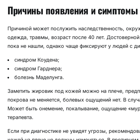
ы
Причины появления и симптомы
у
с
т
Причиной может послужить наследственность, окруж
р
одежда, травмы, возраст после 40 лет. Достоверно
а
пока не нашли, однако чаще фиксируют у людей с д
н
е
синдром Коудена;
н
синдром Гарднера;
и
болезнь Маделунга.
я
Заметить жировик под кожей можно на плече, предпл
покрова не меняется, болевых ощущений нет. В случ
Может быть онемение, покалывание, ощущение «мур
терапевта.
Если при диагностике не увидят угрозы, рекомендо
кожей на плече не должны изменяться. В противном